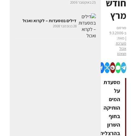
חודש
25 באוקטובר 2006
מרץ
דילים במסעדות – לקרוא ואכול
28 בנובמבר 2008
פורסם
ב-9.3.2006
| מאת:
מערכת
אכול
ושאטו
מסעדת
על
המים
הותיקה
בחוף
השרון
בהרצליה