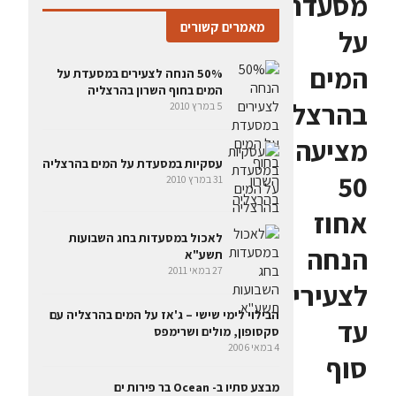
מסעדת
מאמרים קשורים
על
המים
50% הנחה לצעירים במסעדת על
המים בחוף השרון בהרצליה
בהרצליה
5 במרץ 2010
מציעה
עסקיות במסעדת על המים בהרצליה
50
31 במרץ 2010
אחוז
לאכול במסעדות בחג השבועות
הנחה
תשע"א
27 במאי 2011
לצעירים
הבילוי לימי שישי – ג'אז על המים בהרצליה עם
עד
סקסופון, מולים ושרימפס
4 במאי 2006
סוף
מבצע סתיו ב- Ocean בר פירות ים