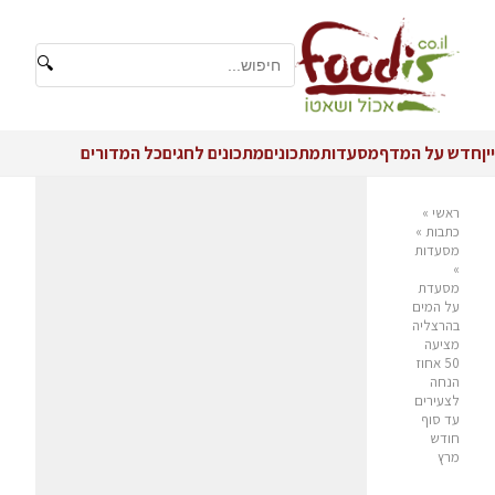
🔍
יין
חדש על המדף
מסעדות
מתכונים
מתכונים לחגים
כל המדורים
ראשי
»
כתבות
»
מסעדות
»
מסעדת
על המים
בהרצליה
מציעה
50 אחוז
הנחה
לצעירים
עד סוף
חודש
מרץ