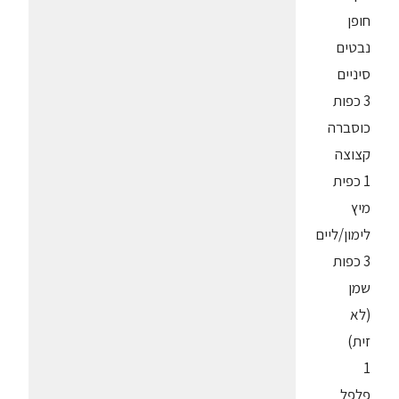
חופן
נבטים
סיניים
3 כפות
כוסברה
קצוצה
1 כפית
מיץ
לימון/ליים
3 כפות
שמן
(לא
זית)
1
פלפל