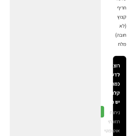
חריף
קצוץ
(לא
חובה)
מלח
רוצה
לדעת
כמה
קלוריות
יש פה?
ניתוח
גלה ב-CalGal
תזונתי
אוטומטי