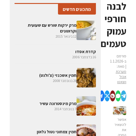
לבנה
מתכונים חדשים
חורפי
מרק ירקות שורש עם שעועית
עמוק
וקרוטונים
12 בינואר 2015
טעמים
קדרת אסדו
פורסם
16 בדצמבר 2006
ב-1.1.2026
| מאת:
מערכת
חמין אשכנזי (צ'ולנט)
אכול
28 בנובמבר 2008
ושאטו
מרק מינסטרונה עשיר
7 בנובמבר 2014
אפשר
להשאיר
את
חמין צמחוני נטול גלוטן
המרק