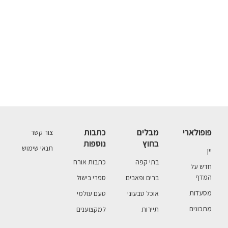
פופולארי
מבלים
כתבות
צור קשר
בחוץ
נוספות
תנאי שימוש
יין
בתי קפה
כתבות אורח
חדש על
המדף
ברים ופאבים
ספרי בישול
מסעדות
אוכל טבעוני
טעם עולמי
מתכונים
תיירות
למקצוענים