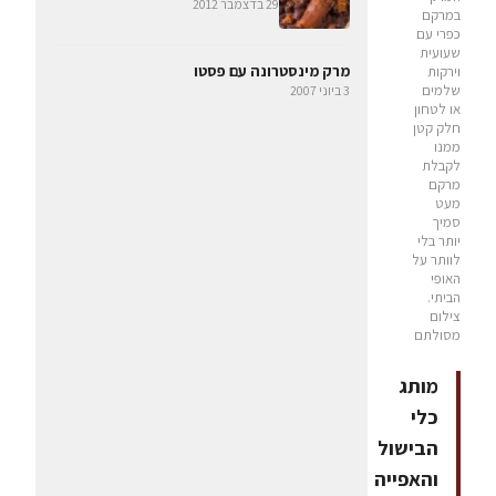
29 בדצמבר 2012
במרקם
כפרי עם
שעועית
מרק מינסטרונה עם פסטו
וירקות
שלמים
3 ביוני 2007
או לטחון
חלק קטן
ממנו
לקבלת
מרקם
מעט
סמיך
יותר בלי
לוותר על
האופי
הביתי.
צילום
מסולתם
מותג
כלי
הבישול
והאפייה