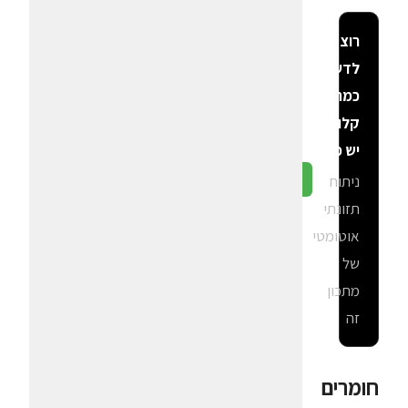
רוצה
לדעת
כמה
קלוריות
יש פה?
ניתוח
גלה ב-CalGal
תזונתי
אוטומטי
של
מתכון
זה
חומרים