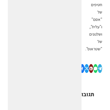
חטיפים
של
"אסם"
ו"עלית",
ושלגונים
של
"שטראוס".
תגובות
0