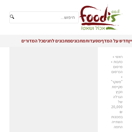
🔍
יין
חדש על המדף
מסעדות
מתכונים
מתכונים לחגים
כל המדורים
ראשי
»
כתבות
»
פרסום
הכרסום
»
"משקר"
מקיימת
הקיץ
הגרלה
של
20,000
₪
במכונות
השתייה
החמה