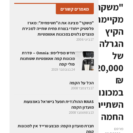
"משקר"
מאמרים קשורים
מקיימת
"משקר" מציגה את ה"חטיפחית": מארז
הקיץ
פלסטיק ייחודי בצורת פחית שתייה למכירת
מוצרים נלווים במכונות אוטומטיות
הגרלה
17 ביוני 2006
של
חדש מפיליפס: Omnia – סדרת
מכונות קפה אוטומטיות שטוחנות
20,000
פולי קפה
24 בנובמבר 2019
₪
הכל על הקפה
במכונות
17 בדצמבר 2008
השתייה
MAAS ההולנדית תפעל בישראל באמצעות
מועדון הקפה
החמה
13 בספטמבר 2008
חברת מועדון הקפה: מבצע טרייד אין למכונות
פורסם
קפה