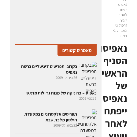
נאפיס
ייפתח
לאחר
ייעוץ
גרפולוגי
ונומרולוגי
צמוד
נאפיסולוגיה:
מאמרים קשורים
הסניף
בקרוב: תפריטים דיגיטליים ברשת
הראשי
נאפיס
26 בינואר 2009
של
נאפיס – כרוניקה של מנות גדולות מראש
נאפיס
3 במאי 2008
ייפתח
תפריטים אלקטרוניים במסעדת
לאחר
הילטון מלכת שבא
22 באוגוסט 2009
ייעוץ