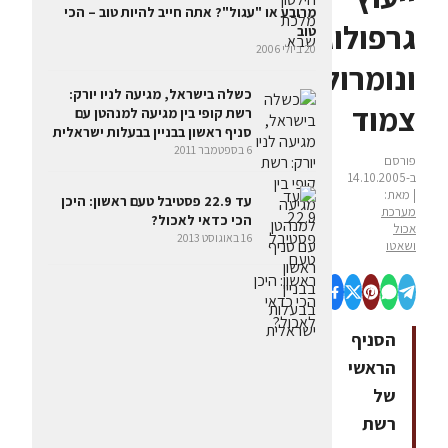
מרובע או "עגול"? אתה חייב להיות טוב – הכי
גרפולוגי
טוב
20 ביולי 2006
ונומרולוגי
כשלה בישראל, מגיעה לניו יורק:
צמוד
רשת קופי בין מגיעה למנהטן עם
סניף ראשון בבניין בבעלות ישראלית
6 בספטמבר 2011
פורסם
ב-14.10.2005
| מאת:
עד 22.9 פסטיבל טעם ראשון: היכן
מערכת
הכי כדאי לאכול?
אכול
16 באוגוסט 2013
ושאטו
הסניף
הראשי
של
רשת