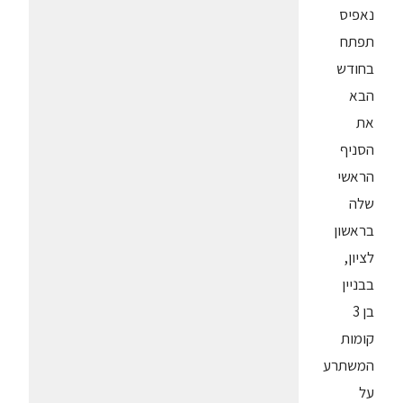
נאפיס
תפתח
בחודש
הבא
את
הסניף
הראשי
שלה
בראשון
לציון,
בבניין
בן 3
קומות
המשתרע
על