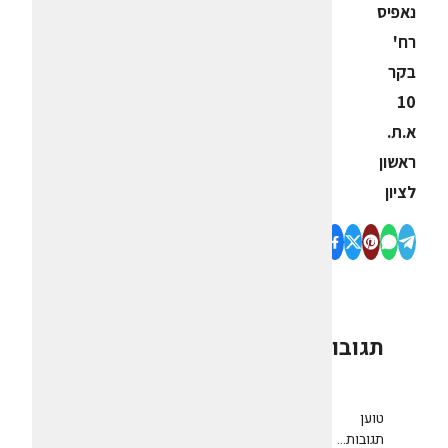
נאפיס
רח'
בקר
10
א.ת.
ראשון
לציון
תגובות
0
טוען
תגובות...