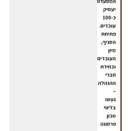
המסעדות
יעסיק
כ-100
עובדים.
פתיחת
הסניף,
מיון
העובדים
ובחירת
חברי
ההנהלה
–
נעשו
בליווי
מכון
פרסונה