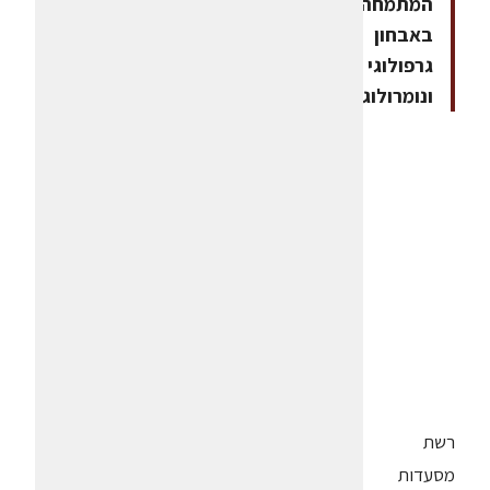
המתמחה
באבחון
גרפולוגי
ונומרולוגי
רשת
מסעדות