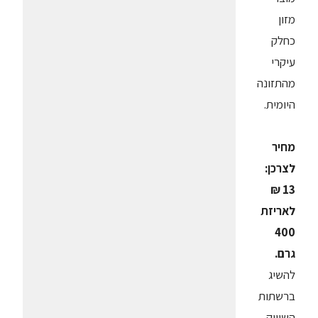
מזון
כחלק
עיקרי
מהתזונה
היומית.
מחיר
לצרכן:
13 ₪
לאריזת
400
גרם.
להשיג
ברשתות
השיווק