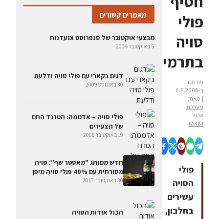
חטיף
מאמרים קשורים
פולי
סויה
מבצעי אוקטובר של סנפרוסט ומעדנות
5 באוקטובר 2006
בתרמיל
דגים בקארי עם פולי סויה ודלעת
פורסם
30 באוגוסט 2009
ב-6.8.2006
| מאת:
מערכת
אכול
פולי סויה – אדממה: הטרנד החם
ושאטו
של הצעירים
19 באוקטובר 2008
חדש ממותג "מאסטר שף": סויה
פולי
מסורתית עם 40% פולי סויה מיפן
30 באוקטובר 2017
הסויה
עשירים
בחלבון,
הכול אודות הסויה