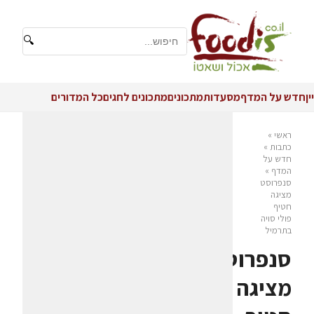
🔍
יין
חדש על המדף
מסעדות
מתכונים
מתכונים לחגים
כל המדורים
ראשי
»
כתבות
»
חדש על
המדף
»
סנפרוסט
מציגה
חטיף
פולי סויה
בתרמיל
סנפרוסט
מציגה