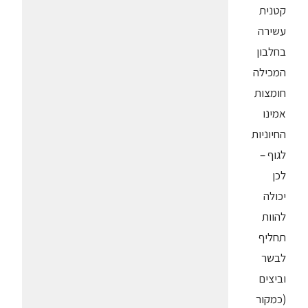
קטנית
עשירה
בחלבון
המכילה
חומצות
אמינו
החיוניות
לגוף –
לכן
יכולה
להוות
תחליף
לבשר
וביצים
(כמקור