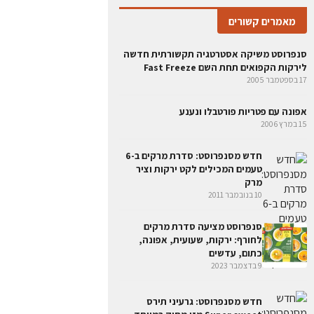
מאמרים קשורים
סנפרוסט משיקה אסטרטגיה תקשורתית חדשה
לירקות הקפואים תחת השם Fast Freeze
17 בספטמבר 2005
אפונה עם פטריות פורטבלו ונענע
15 במרץ 2006
חדש מסנפרוסט: סדרת מרקים ב-6
טעמים המכילים לקט ירקות וציר
מרק
10 בנובמבר 2011
סנפרוסט מציעה סדרת מרקים
לחורף: ירקות, שעועית, אפונה,
כתום, עדשים
9 בדצמבר 2023
חדש מסנפרוסט: גרעיני תירס