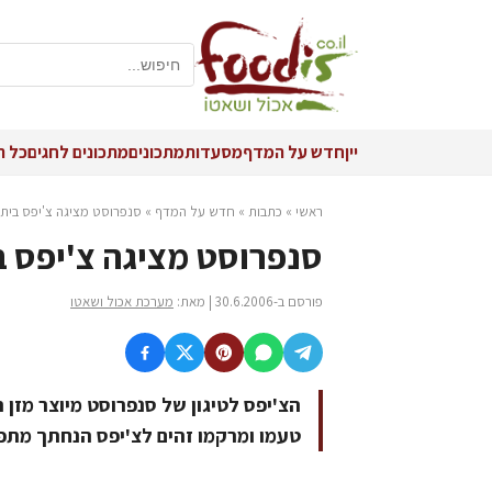
יין
חדש על המדף
מסעדות
מתכונים
מתכונים לחגים
כל ה
ראשי
»
כתבות
»
חדש על המדף
»
סנפרוסט מציגה צ'יפס ביתי 
סנפרוסט מציגה צ'יפס בי
פורסם ב-30.6.2006 | מאת:
מערכת אכול ושאטו
הצ'יפס לטיגון של סנפרוסט מיוצר מזן 
טעמו ומרקמו זהים לצ'יפס הנחתך מתפו