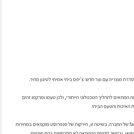
רת מוצריה עם וצר חדש: צ'יפס ביתי אמיתי לטיגון מהיר.
ה המתאים לתהליך הטכנולוגי הייחודי, ולכן טעמו ומרקמו זהים
 האיכות והטעם הביתי.
הצ'יפס של סנפרוסט מיוצר בשיטת ה- fast freeze של החברה. בשיטה זו, הירקות של סנפרוסט מוקפאים במהירות
בשיאו, ובמשך תקופת ההקפאה לא מתרחשים בהם שינויים