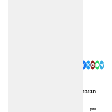
תגובות
0
טוען