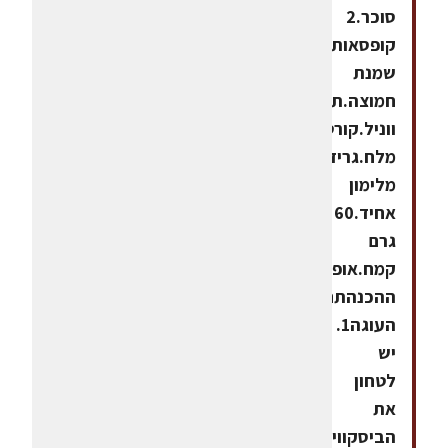
סוכר.2
קופסאות
שמנת
חמוצה.תמצית
ווניל.קורט
מלח.גרידה
מלימון
אחיד.60
גרם
קמח.אופן
ההכנהתחתית
העוגה1.
יש
לטחון
את
הביסקוויטים