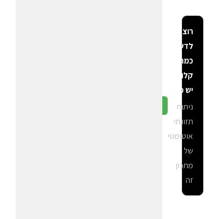
רוצה
לדעת
כמה
קלוריות
יש פה?
ניתוח
גלה ב-CalGal
תזונתי
אוטומטי
של
מתכון
זה