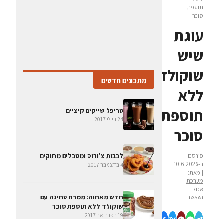
תוספת
סוכר
עוגת
שיש
שוקולד
מתכונים חדשים
ללא
תוספת
טריפל שייקים קיציים
24 ביולי 2017
סוכר
פורסם
לבבות צ'ורוס ומטבלים מתוקים
ב-10.6.2026
4 בדצמבר 2017
| מאת:
מערכת
אכול
חדש מאחוה: ממרח טחינה עם
ושאטו
שוקולד ללא תוספת סוכר
19 בפברואר 2017