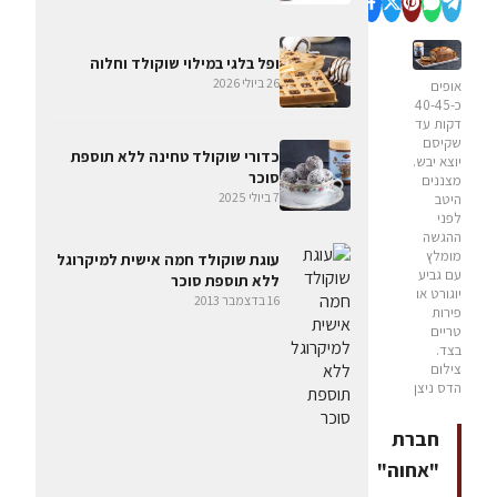
ופל בלגי במילוי שוקולד וחלוה
26 ביולי 2026
אופים
כ-40-45
דקות עד
שקיסם
כדורי שוקולד טחינה ללא תוספת
יוצא יבש.
סוכר
מצננים
7 ביולי 2025
היטב
לפני
ההגשה
מומלץ
עוגת שוקולד חמה אישית למיקרוגל
עם גביע
ללא תוספת סוכר
יוגורט או
16 בדצמבר 2013
פירות
טריים
בצד.
צילום
הדס ניצן
חברת
"אחוה"