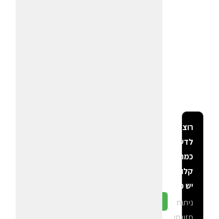
רוצה
לדעת
כמה
קלוריות
יש פה?
ניתוח
גלה ב-CalGal
תזונתי