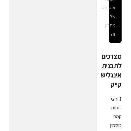
אוטומטי
של
מתכון
זה
מצרכים
לתבנית
אינגליש
קייק
1 וחצי
כוסות
קמח
כוסמין