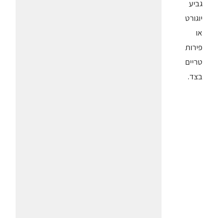
גביע
יוגורט
או
פירות
טריים
בצד.