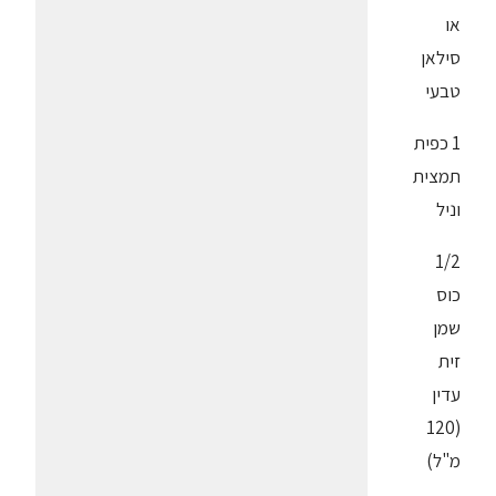
או
סילאן
טבעי
1 כפית
תמצית
וניל
1/2
כוס
שמן
זית
עדין
(120
מ"ל)