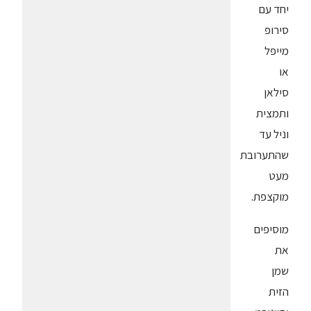
יחד עם
סירופ
מייפל
או
סילאן
ותמצית
וניל עד
שהתערובת
מעט
מוקצפת.
מוסיפים
את
שמן
הזית