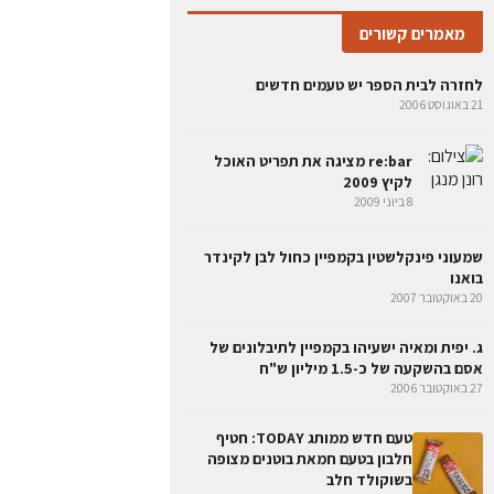
מאמרים קשורים
לחזרה לבית הספר יש טעמים חדשים
21 באוגוסט 2006
re:bar מציגה את תפריט האוכל
לקיץ 2009
8 ביוני 2009
שמעוני פינקלשטין בקמפיין כחול לבן לקינדר
בואנו
20 באוקטובר 2007
ג. יפית ומאיה ישעיהו בקמפיין לתיבלונים של
אסם בהשקעה של כ-1.5 מיליון ש"ח
27 באוקטובר 2006
טעם חדש ממותג TODAY: חטיף
חלבון בטעם חמאת בוטנים מצופה
בשוקולד חלב