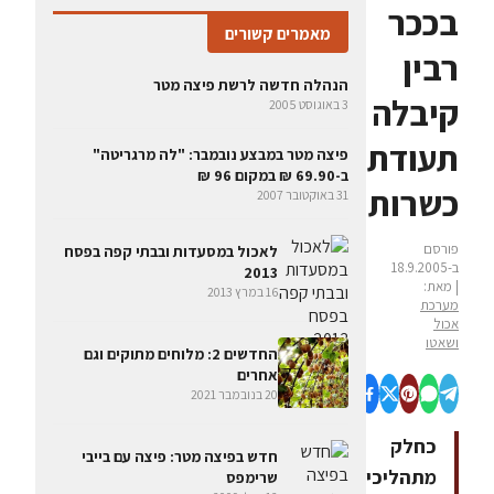
בככר
מאמרים קשורים
רבין
הנהלה חדשה לרשת פיצה מטר
קיבלה
3 באוגוסט 2005
תעודת
פיצה מטר במבצע נובמבר: "לה מרגריטה"
ב-69.90 ₪ במקום 96 ₪
כשרות
31 באוקטובר 2007
פורסם
לאכול במסעדות ובבתי קפה בפסח
ב-18.9.2005
2013
| מאת:
16 במרץ 2013
מערכת
אכול
ושאטו
החדשים 2: מלוחים מתוקים וגם
אחרים
20 בנובמבר 2021
כחלק
חדש בפיצה מטר: פיצה עם בייבי
מתהליכי
שרימפס