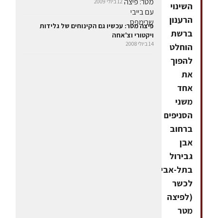
12 ביולי 2009
השינוי
הרענון
פיצה מטר: עכשיו גם הקינוחים של גלידות
ברשת
ויקטורי וצ'אחה
14 ביולי 2008
הוחלט
להפוך
את
אחד
משני
הסניפים
ברחוב
אבן
גבירול
בתל-אביב
לכשר
(לפיצה
מטר