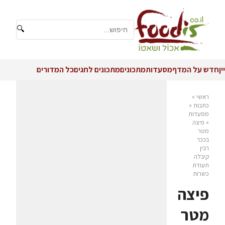
🔍
יין
חדש על המדף
מסעדות
מתכונים
מתכונים לחגים
כל המדורים
ראשי
»
כתבות
»
מסעדות
»
פיצה
מטר
בככר
רבין
קיבלה
תעודת
כשרות
פיצה
מטר