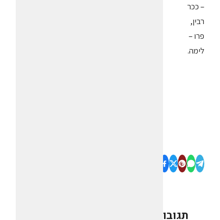
– ככר
רבין,
פרו –
לימה.
תגובות
0