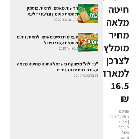
חיטה
חדשות מאסם: לחמית כוסמין
ולחמית כוסמין וגרעיני דלעת
מלאה
18 בנובמבר 2020
מחיר
טעמים חדשים מאסם: לחמית זיתים
ולחמית עשבי תיבול
מומלץ
3 בינואר 2018
לצרכן
"ברילה" משווקת בישראל פסטה מחיטה מלאה
למארז:
עשירה בסיבים תזונתיים
28 בדצמבר 2006
16.5
₪
פורסם
ב-12.8.2006
| מאת:
מערכת
אכול
ושאטו