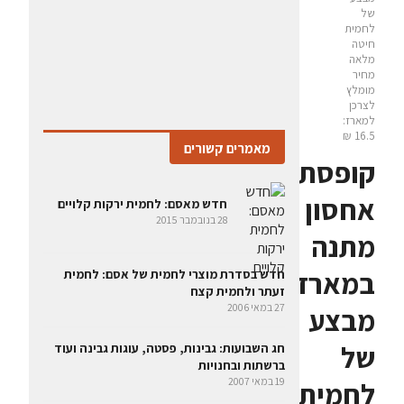
של
לחמית
חיטה
מלאה
מחיר
מומלץ
לצרכן
למארז:
16.5 ₪
מאמרים קשורים
קופסת
אחסון
חדש מאסם: לחמית ירקות קלויים
28 בנובמבר 2015
מתנה
במארז
חדש בסדרת מוצרי לחמית של אסם: לחמית
זעתר ולחמית קצח
27 במאי 2006
מבצע
של
חג השבועות: גבינות, פסטה, עוגות גבינה ועוד
ברשתות ובחנויות
19 במאי 2007
לחמית