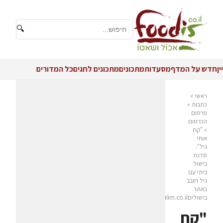
🔍
יין
חדש על המדף
מסעדות
מתכונים
מתכונים לחגים
כל המדורים
ראשי
»
כתבות
»
פרסום
הכרסום
»
"קח
אותי
גיל":
סדנת
בישול
ביתי עם
גיל חובב
באתר
בישוליםwww.bishulim.co.il
"קח