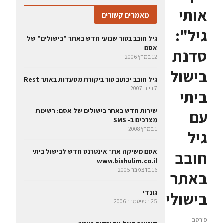
אותי
מאמרים קשורים
גיל":
גיל חובב בטור שבועי חדש באתר "בישולים" של
אסם
סדנת
12 במרץ 2006
בישול
גיל חובב יכתוב טור ביקורת מסעדות באתר Rest
7 ביוני 2007
ביתי
שירות חדש באתר בישולים של אסם: רשימת
עם
מצרכים ב- SMS
1 במרץ 2008
גיל
אסם משיקה אתר אינטרנט חדש לבישול ביתי
חובב
www.bishulim.co.il
16 בדצמבר 2005
באתר
גונדי
בישוליםwww.bishulim.co.il
25 בספטמבר 2006
פורסם