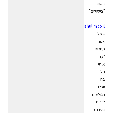
באתר
"בישולים"
–
www.bishulim.co.il
– של
אסם:
תחרות
"קח
אותי
גיל"-
בה
יוכלו
הגולשים
לזכות
בסדנת