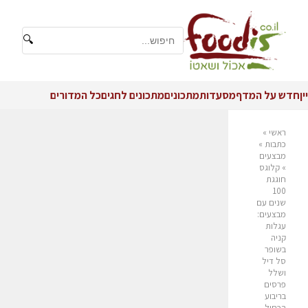
🔍
יין
חדש על המדף
מסעדות
מתכונים
מתכונים לחגים
כל המדורים
ראשי
»
כתבות
»
מבצעים
»
קלוגס
חוגגת
100
שנים עם
מבצעים:
עגלות
קניה
בשופר
סל דיל
ושלל
פרסים
בריבוע
הכחול