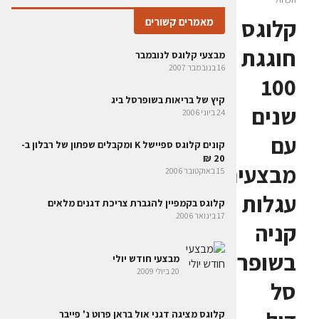
קלוגס
מאמרים קשורים
חוגגת
מבצעי קלוגס לנובמבר
16 בנובמבר 2007
100
קיץ של בריאות בשופרסל ביג
שנים
24 ביוני 2006
עם
קונים קלוגס ספיישל K ומקבלים שפתון של רבלון ב-
20 ₪
מבצעים:
15 באוקטובר 2006
עגלות
קלוגס בקמפיין להגברת צריכת דגנים מלאים
17 בינואר 2006
קניה
בשופר
מבצעי חודש יולי
20 ביולי 2009
סל
קלוגס מציגה דגני אול בראן פרוט נ' פייבר