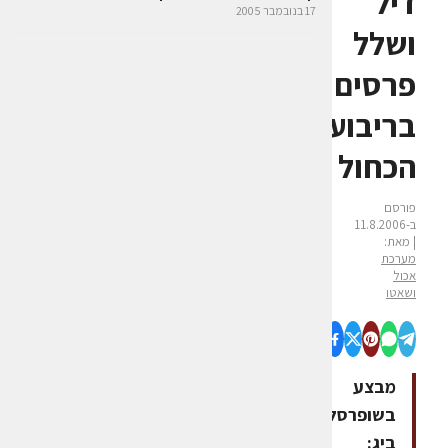
דיל
17 בנובמבר 2005
ושלל
פרסים
בריבוע
הכחול
פורסם
ב-11.8.2006
| מאת:
מערכת
אכול
ושאטו
מבצע
בשופרסל
ביג: