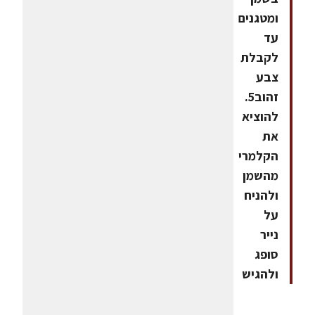
ומטגנים
עד
לקבלת
צבע
זהוב5.
להוציא
את
הקלמרי
מהשמן
ולהניח
על
נייר
סופג
ולהגיש