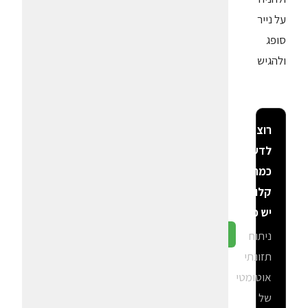
על נייר
סופג
ולהגיש
רוצה
לדעת
כמה
קלוריות
יש פה?
ניתוח
גלה ב-CalGal
תזונתי
אוטומטי
של