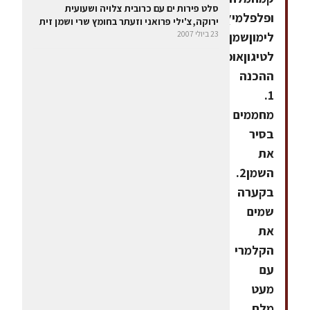
סלט פירות ים עם כרובית צלויה ושעועית
ופלפלמיץ
ירוקה,צ'ילי פרואני וזעתר בחומץ שרי ושמן זית
23 ביולי 2007
לימוןשמן
לטיגוןאופן
ההכנה
1.
מחממים
בסיר
את
השמן2.
בקערה
שמים
את
הקלמרי
עם
מעט
מלח