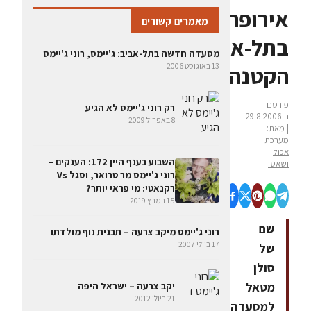
אירופה
מאמרים קשורים
בתל-אביב
מסעדה חדשה בתל-אביב: ג'יימס, רוני ג'יימס
13 באוגוסט 2006
הקטנה
פורסם
רק רוני ג'יימס לא הגיע
ב-29.8.2006
8 באפריל 2009
| מאת:
מערכת
אכול
השבוע בענף היין 172: הענקים –
ושאטו
רוני ג'יימס מר טרואר, וסגל Vs
רקנאטי: מי פראי יותר?
15 במרץ 2019
שם
רוני ג'יימס מיקב צרעה – תבנית נוף מולדתו
17 ביולי 2007
של
סולן
מטאל
יקב צרעה – ישראל היפה
21 ביולי 2012
למסעדה