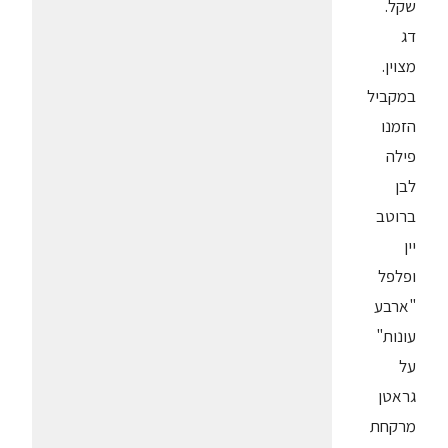
שקל.
דג
מצוין.
במקביל
הזמנו
פילה
לבן
ברוטב
יין
ופלפל
"ארבע
עונות"
על
גראטן
מרקחת