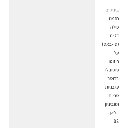
בינתיים
הזמנו
פילה
דג ים
(סי-באס)
על
ריזוטו
פוטובלו
ברוטב
עגבניות
טריות
וסוביניון
בלאן –
82