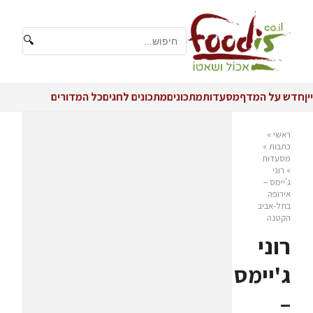
🔍
יין
חדש על המדף
מסעדות
מתכונים
מתכונים לחגים
כל המדורים
ראשי
»
כתבות
»
מסעדות
»
רוני
ג'יימס –
אירופה
בתל-אביב
הקטנה
רוני
ג'יימס
–