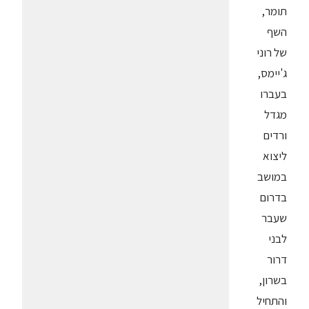
תומר,
השף
של רוני
ג'יימס,
בעברו
מגדל
ורדים
ליצוא
במושב
בדרום
שעבר
לבני
דרור
בשרון,
והתחיל