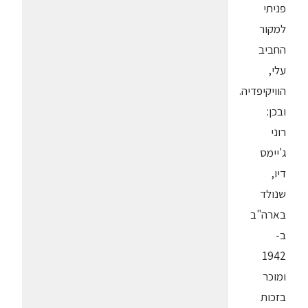
פניתי
למקור
החביב
עלי,
הוויקיפדיה.
ובכן:
רוני
ג'יימס
דיו,
שנולד
בארה"ב
ב-
1942
ומוכר
בזכות