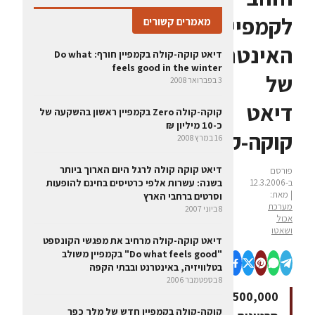
לקמפיין
מאמרים קשורים
האינטרנט
דיאט קוקה-קולה בקמפיין חורף: Do what
feels good in the winter
של
3 בפברואר 2008
דיאט
קוקה-קולה Zero בקמפיין ראשון בהשקעה של
כ-10 מיליון ₪
קוקה-קולה
16 במרץ 2008
דיאט קוקה קולה לרגל היום הארוך ביותר
פורסם
ב-12.3.2006
בשנה: עשרות אלפי כרטיסים בחינם להופעות
| מאת:
וסרטים ברחבי הארץ
מערכת
8 ביוני 2007
אכול
ושאטו
דיאט קוקה-קולה מרחיב את מפגשי הקונספט
"Do what feels good" בקמפיין משולב
בטלוויזיה, באינטרנט ובבתי הקפה
8 בספטמבר 2006
500,000
קוקה-קולה בקמפיין חדש של מלך כפר