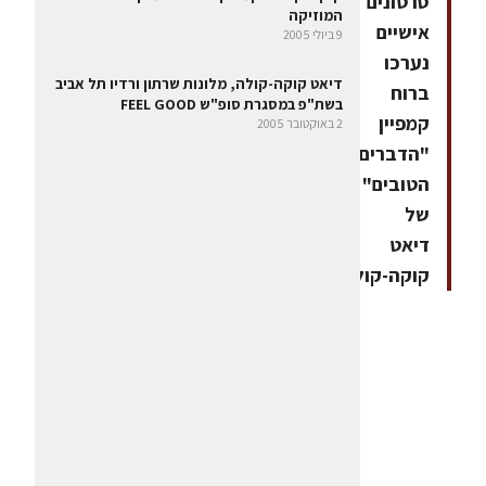
סרטונים
המוזיקה
אישיים
9 ביולי 2005
נערכו
דיאט קוקה-קולה, מלונות שרתון ורדיו תל אביב
ברוח
בשת"פ במסגרת סופ"ש FEEL GOOD
קמפיין
2 באוקטובר 2005
"הדברים
הטובים"
של
דיאט
קוקה-קולה