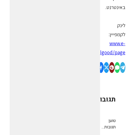
באינטרנט.
לינק
לקמפייין:
www.e-
dologic.co.il/cocacola/diet/feelgood/page
תגובות
0
טוען
תגובות...