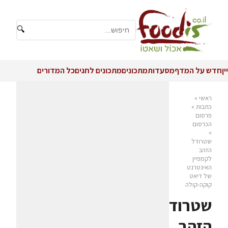
🔍
יין
חדש על המדף
מסעדות
מתכונים
מתכונים לחגים
כל המדורים
ראשי
»
כתבות
»
פרסום
הכרסום
»
שטרודל
הזהב
לקמפיין
האינטרנט
של דיאט
קוקה-קולה
שטרודל
הזהב