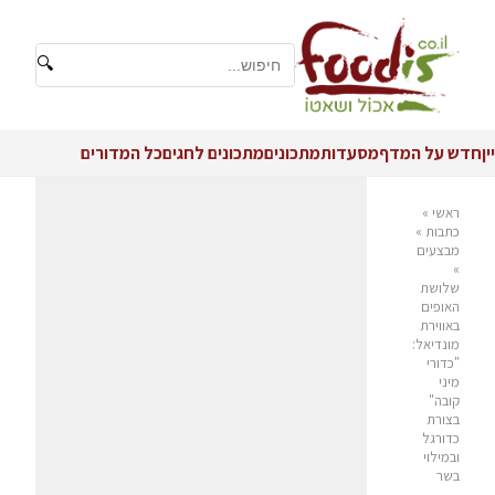
🔍
יין
חדש על המדף
מסעדות
מתכונים
מתכונים לחגים
כל המדורים
ראשי
»
כתבות
»
מבצעים
»
שלושת
האופים
באווירת
מונדיאל:
"כדורי
מיני
קובה"
בצורת
כדורגל
ובמילוי
בשר