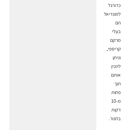
כדורגל
למונדיאל
הם
בעלי
מרקם
קריספי,
וניתן
להכין
אותם
תוך
פחות
מ-10
דקות
בתנור.