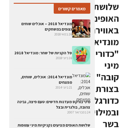
שלושת
מאמרים קשורים
האופים
מונדיאל 2018 – אוכלים שותים
באווירת
וצופים במשחקים
26 במאי 2018
מונדיאל:
"כדורי
סל הקניות של שחר: מונדיאל 2018
16 ביוני 2018
מיני
קובה"
מונדיאל 2014: אוכלים, שותים,
מפצחים
בצורת
21 ביוני 2014
כדורגל
מיני בורקס מעדנות חדשים: טעם פיצה, גבינה
צהובה, בולגרית ובצל
ובמילוי
24 בפברואר 2007
בשר
שלושת האופים מציעים נקניקיות מיני עטופות