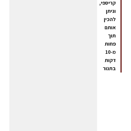
קריספי,
וניתן
להכין
אותם
תוך
פחות
מ-10
דקות
בתנור