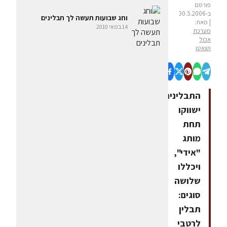
פורסם
ב-30.5.2006
וחג שבועות תעשה לך תבלינים
| מאת:
14 במאי 2010
מערכת
אכול
ושאטו
התבלינים
ישווקו
תחת
מותג
"אידי",
ויכללו
שלושה
סוגים:
תבלין
לרטבי