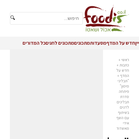
🔍
יין
חדש על המדף
מסעדות
מתכונים
מתכונים לחגים
כל המדורים
ראשי
»
כתבות
»
חדש על
המדף
»
"תבליני
מימון"
פיתחה
סדרת
תבלינים
לדגים
בשיתוף
עם השף
אידי
מאשדוד