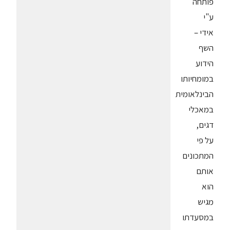
פותחה
ע"י
אידי –
השף
הידוע
במומחיותו
הבינלאומית
במאכלי
דגים,
על פי
המתכונים
אותם
הוא
מגיש
במסעדתו