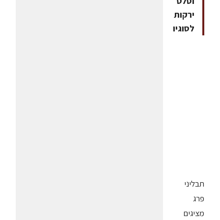
וסלט
ירקות
לסוגיו
תבליני
פרג
מציגים