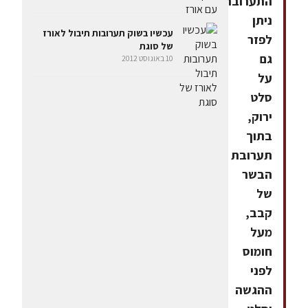
התערובת
ניתן
עכשיו בשוק תערובות תיבול לאורז
לפזר
של סוגת
גם
10 באוגוסט 2012
על
סלט
ירוק,
בתוך
תערובת
הבשר
של
קבב,
מעל
חומוס
לפני
ההגשה