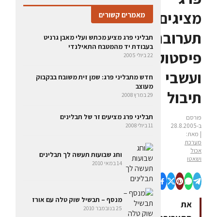
מציגים
מאמרים קשורים
תערובת
תבליני פרג מציע מכתש ועלי מאבן גרניט
בעבודת יד מהמטבח התאילנדי
פיסטוק
22 ביולי 2005
ועשבי
חדש מתבליני פרג: שמן זית משובח בבקבוק
מעוצב
תיבול
29 במרץ 2008
תבליני פרג מציעים זר של תבלינים
פורסם
ב-28.8.2005
11 ביולי 2008
| מאת:
מערכת
אכול
וחג שבועות תעשה לך תבלינים
ושאטו
14 במאי 2010
מנסף – תבשיל שוק טלה עם אורז
את
25 בנובמבר 2010