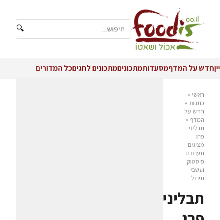
🔍
יין
חדש על המדף
מסעדות
מתכונים
מתכונים לחגים
כל המדורים
ראשי
»
כתבות
»
חדש על
המדף
»
תבליני
פרג
מציגים
תערובת
פיסטוק
ועשבי
תיבול
תבליני
פרג