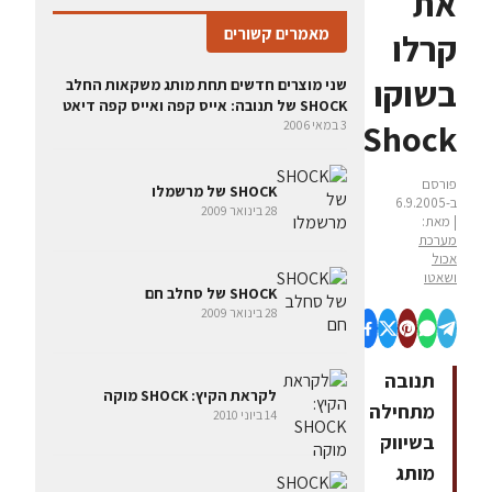
את
מאמרים קשורים
קרלו
בשוקו
שני מוצרים חדשים תחת מותג משקאות החלב
SHOCK של תנובה: אייס קפה ואייס קפה דיאט
Shock
3 במאי 2006
פורסם
SHOCK של מרשמלו
ב-6.9.2005
28 בינואר 2009
| מאת:
מערכת
אכול
ושאטו
SHOCK של סחלב חם
28 בינואר 2009
תנובה
לקראת הקיץ: SHOCK מוקה
מתחילה
14 ביוני 2010
בשיווק
מותג