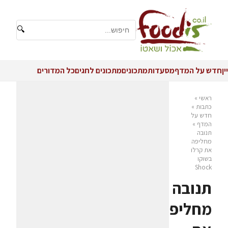
🔍
יין
חדש על המדף
מסעדות
מתכונים
מתכונים לחגים
כל המדורים
ראשי
»
כתבות
»
חדש על
המדף
»
תנובה
מחליפה
את קרלו
בשוקו
Shock
תנובה
מחליפה