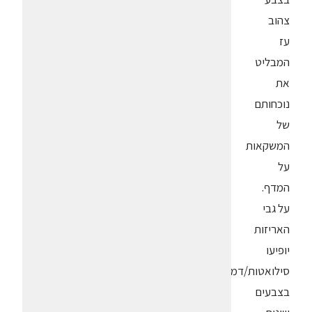
צהוב
עז
המבליט
את
נוכחותם
של
המשקאות
על
המדף.
על גבי
האריזות
יופיעו
סילואטות/דמויות
בצבעים