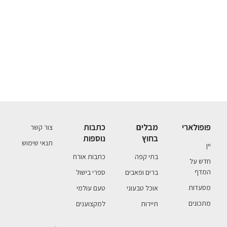
פופולארי
מבלים
כתבות
צור קשר
בחוץ
נוספות
תנאי שימוש
יין
בתי קפה
כתבות אורח
חדש על
המדף
ברים ופאבים
ספרי בישול
מסעדות
אוכל טבעוני
טעם עולמי
מתכונים
תיירות
למקצוענים