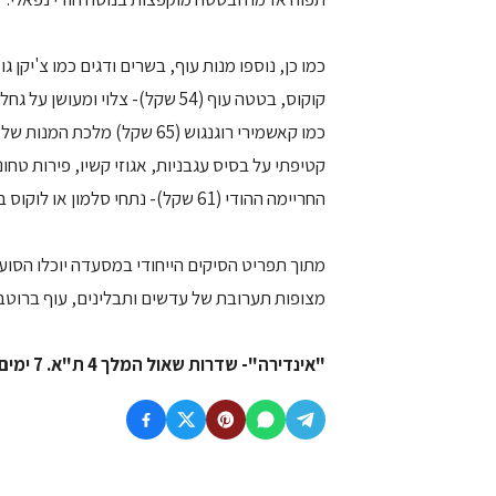
קוקוס, בטטה עוף (54 שקל)- צלוי
כמו קאשמירי רוגנגוש (65 שקל
קטיפתי על בסיס עגבניות, אגוזי קשיו, פירות טחו
החריימה ההודי (61 שקל)- נתחי סלמון או לוקוס ברוטב מסאלה פיקנטי ועוד ועוד.
מצופות תערובת של עדשים ותבלינים, עוף ברוטב צ'ילי (54 שקל), פטריות ברוטב צ'ילי חריף (5
"אינדירה"- שדרות שאול המלך 4 ת"א. 7 ימים בשבוע, 12:00- 24:00. 03-6954437.