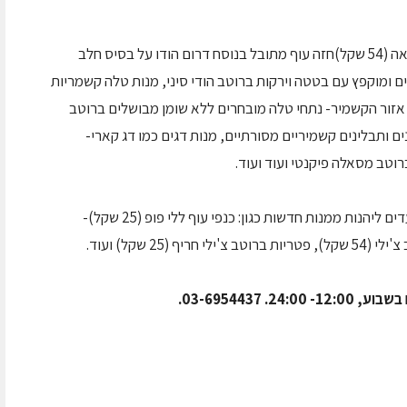
כמו כן, נוספו מנות עוף, בשרים ודגים כמו צ'יקן גואה (54 שקל)חזה עוף מתובל בנוסח דרום הודו על בסיס חלב
 ומעושן על גחלים ומוקפץ עם בטטה וירקות ברוטב הודי סיני, מנות טלה קשמריות
) מלכת המנות של אזור הקשמיר- נתחי טלה מובחרים ללא שומן מבושלים ברוטב
נים ותבלינים קשמיריים מסורתיים, מנות דגים כמו דג קארי-
מתוך תפריט הסיקים הייחודי במסעדה יוכלו הסועדים ליהנות ממנות חדשות כגון: כנפי עוף ללי פופ (25 שקל)-
2 שקל) ועוד.