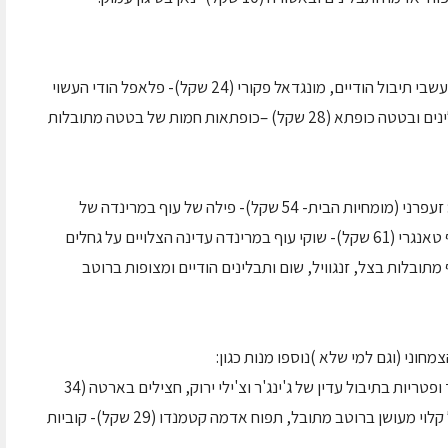
סמוסה בשר (24 שקל)- בצק במילוי בשר אפונה ועשבי תיבול הודיים, מונגדאל פקורי (24 שקל)- פלאפל הודי העשוי
מכדורי ירקות מצופים בקמח חומוס סומסום ותבלינים ובטטה כופתא (28 שקל) –כופתאות חמות של בטטה מתובלות
בגזרת מאכלי הטנדורי התווספו מנות חדשות כגון: זעפרני (מומחיות הבית- 54 שקל)- פילה של עוף במרינדה של
פטרוזיליה, שום, פלפל חריף הצלוי על גחלים, עוף טאנגרי (61 שקל)- שוקי עוף במרינדה עדינה הצלויים על גחלים
54 שקל)- קציצות עוף מתובלות בצל, זנגוויל, שום ותבלינים הודיים ומצופות ברוטב
וני (וגם למי שלא )נוספו מנות כגון:
פאלק פטריות (39 שקל)- תבשיל מסורתי של תרד ופטריות בתיבול עדין של ג'ינג'ר וצ'ילי ירוק, חצילים בארטה (34
שקל)- תבשיל חצילים ייחודי מאזור הפנג'ב- חציל קלוי מעושן ברוטב מתובל, תפוח אדמה קטמנדו (29 שקל)- קוביות