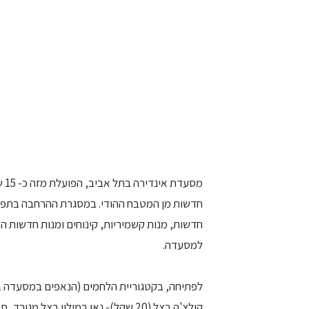
מס
חדשות מן המטבח ההודי. במסגרת ההרחבה בתפריט
חדשות, מנות קשמיריות, קינוחים ומנות חדשות ה
למסעדה.
לפתיחה, בקטגוריית הלחמים (הנאפים במסעדה בע
קולצ'ה בצל (20 שקל)- נאן במילוי בצל מגורד, תפוחי אדמה ותבלינים ובאטורה (10 שקל)- נאן בטיגון עמוק.