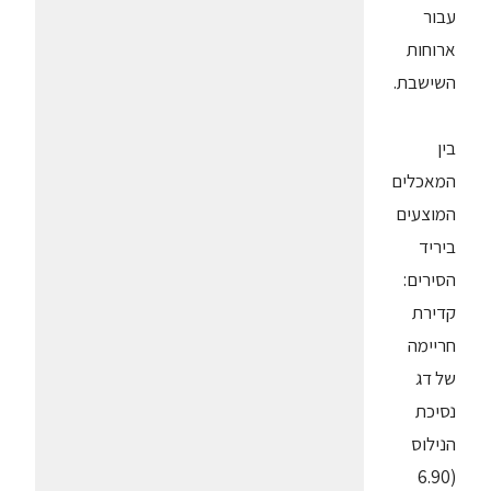
עבור
ארוחות
השישבת.
בין
המאכלים
המוצעים
ביריד
הסירים:
קדירת
חריימה
של דג
נסיכת
הנילוס
(6.90