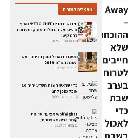
Away
מאמרים קשורים
–
חידושים מבית KETO CHEF: חטיף
זרעים ואגוזים מלוח-מתוק ותערובת
ההוכחה
לחם קיטו
18 בספטמבר 2025
שלא
חייבים
מסעדות ואוכל מוכן הביתה ראש
השנה תש"פ-2019
21 בספטמבר 2019
לטרוח
בערב
כדי שראש השנה תש"ע יהיה 10:
אוכל מוכן לחג
שבת
16 בספטמבר 2009
כדי
wolfnights מציעה ארוחת
לאכול
קומבינציה משפחתית
11 באוגוסט 2013
בשבת