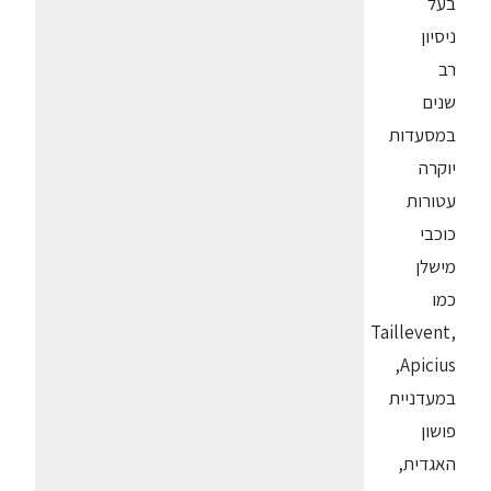
בעל
ניסיון
רב
שנים
במסעדות
יוקרה
עטורות
כוכבי
מישלן
כמו
Taillevent,
Apicius,
במעדניית
פושון
האגדית,