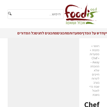
🔍
יין
חדש על המדף
מסעדות
מתכונים
מתכונים לחגים
כל המדורים
ראשי
»
כתבות
»
מסעדות
Chef
»
Away –
ההוכחה
שלא
חייבים
לטרוח
בערב
שבת כדי
לאכול
בשבת
Chef