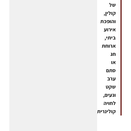
של
קולין,
והופכת
אירוע
ביתי,
ארוחת
חג
או
סתם
ערב
שקט
ונעים,
לחויה
קולינרית