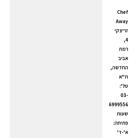
Chef
Away
זריצקי
4,
רמת
אביב
החדשה,
ת"א
טל':
03-
6999556
שעות
פתיחה:
א'-ד'