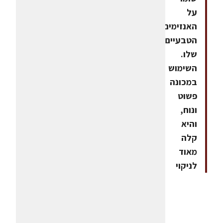
על
האנזימים
הטבעיים
שלו.
השימוש
במכונה
פשוט
ונוח,
והיא
קלה
מאוד
לניקוי