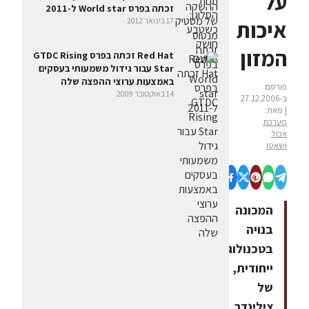
על
זכתה בפרס World star ל-2011
17 בינואר 2012
איכות
המזון
Red Hat זכתה בפרס GTDC Rising
Star עבור גידול משמעותי בעסקים
באמצעות ערוצי ההפצה שלה
פורסם
14 באוקטובר 2009
ב-27.12.2006
| מאת:
מערכת
אכול
ושאטו
המכונה
בנויה
בטכנולוגיה
ייחודית,
של
צילינדר