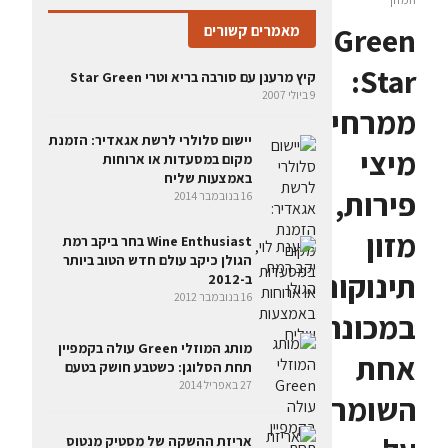
Green
מאמרים קשורים
Star:
קיץ מרענן עם סורבה בריא וטרי Star Green
9 ביולי 2007
ממרחים,
יישום סלולרי לרשת אגאדיר: הזמנת
מיצי
מקום במסעדות או ארוחות
באמצעות שליח
פירות,
16 בנובמבר 2014
מזון
Wine Enthusiast בחר ביקב רמת
הגולן כיקב עולם חדש הטוב ביותר
תינוקות
ב-2012
16 בנובמבר 2012
במכונה
מותג המוזלי Green עולה בקמפיין
אחת
תחת הסלוגן: כשטבע חושק בטעם
27 באפריל 2014
השומרת
אריזת ההשקה של מסטיק מנטוס