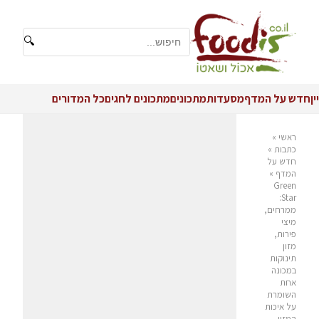
🔍
יין
חדש על המדף
מסעדות
מתכונים
מתכונים לחגים
כל המדורים
ראשי
»
כתבות
»
חדש על
המדף
»
Green
Star:
ממרחים,
מיצי
פירות,
מזון
תינוקות
במכונה
אחת
השומרת
על איכות
המזון