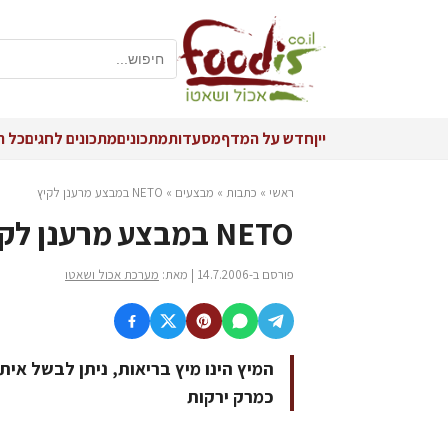
יין
חדש על המדף
מסעדות
מתכונים
מתכונים לחגים
כל ה
ראשי
»
כתבות
»
מבצעים
»
NETO במבצע מרענן לקיץ
NETO במבצע מרענן לקיץ
פורסם ב-14.7.2006 | מאת:
מערכת אכול ושאטו
המיץ הינו מיץ בריאות, ניתן לבשל אית
כמרק ירקות