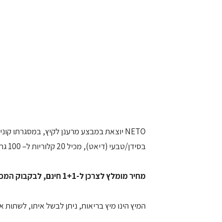
בסידן/טבעי (דיאט), מכיל 20 קלוריות ל– 100 גר', ומקבלים את השני במתנה.
מחיר מומלץ לצרכן ל-1+1 חינם, לבקבוק המכיל 354 מ"ל: 9 – 10 ₪.
המיץ הינו מיץ בריאות, ניתן לבשל איתו, לשתות א