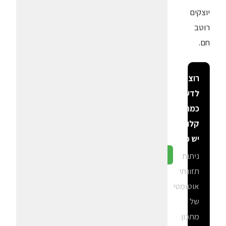
יוצקים
רוטב
חם.
רוצה
לדעת
כמה
קלוריות
יש פה?
ניתוח
גלה ב-CalGal
תזונתי
אוטומטי
של
מתכון