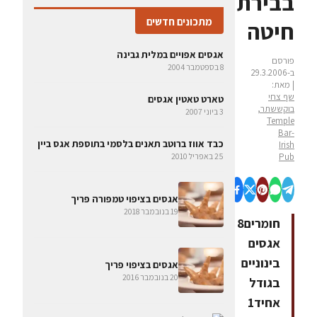
בבירת
מתכונים חדשים
חיטה
אגסים אפויים במלית גבינה
פורסם
8 בספטמבר 2004
ב-29.3.2006
| מאת:
שף צחי
טארט טאטין אגסים
בוקששתר,
3 ביוני 2007
Temple
Bar-
כבד אווז ברוטב תאנים בלסמי בתוספת אגס ביין
Irish
Pub
25 באפריל 2010
אגסים בציפוי טמפורה פריך
19 בנובמבר 2018
חומרים8
אגסים
בינוניים
אגסים בציפוי פריך
20 בנובמבר 2016
בגודל
אחיד1