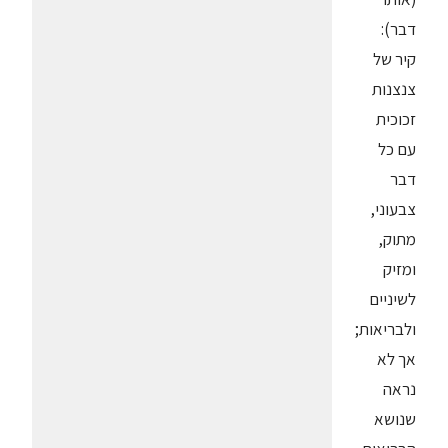
דבר):
קיר של
צנצנות
זכוכית
עם כל
דבר
צבעוני,
מתוק,
ומזיק
לשיניים
ולבריאות;
אך לא
נראה
שנושא