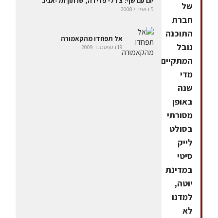
יום עם שף: צ'רלי פדידה, שרתון תל-אביב
של
5 באפריל 2008
חברת
התוכנה
אל תפחדו מהקאמורה
נובל
19 בספטמבר 2009
המתקיים
מדי
שנה
באופן
מסורתי
בסולט
לייק
סיטי
במדינת
יוטה,
למדנו
לא