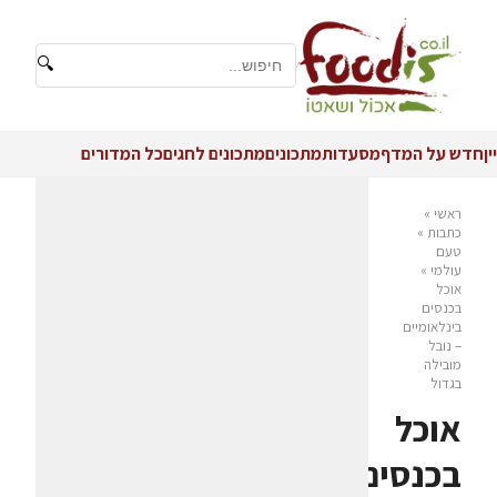
🔍
יין
חדש על המדף
מסעדות
מתכונים
מתכונים לחגים
כל המדורים
ראשי
»
כתבות
»
טעם
עולמי
»
אוכל
בכנסים
בינלאומיים
– נובל
מובילה
בגדול
אוכל
בכנסים