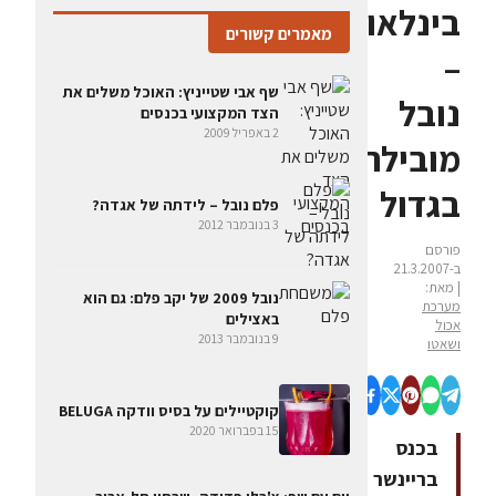
בינלאומיים
מאמרים קשורים
–
שף אבי שטייניץ: האוכל משלים את
נובל
הצד המקצועי בכנסים
2 באפריל 2009
מובילה
בגדול
פלם נובל – לידתה של אגדה?
3 בנובמבר 2012
פורסם
ב-21.3.2007
| מאת:
נובל 2009 של יקב פלם: גם הוא
מערכת
באצילים
אכול
9 בנובמבר 2013
ושאטו
קוקטיילים על בסיס וודקה BELUGA
15 בפברואר 2020
בכנס
בריינשר