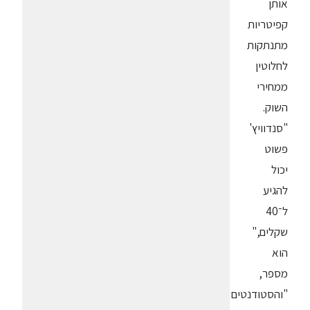
אותן
קפיטריות
מתנתקות
לחלוטין
ממחירי
השוק.
"סנדוויץ'
פשוט
יכול
להגיע
ל־40
שקלים,"
הוא
מספר,
"והסטודנטים