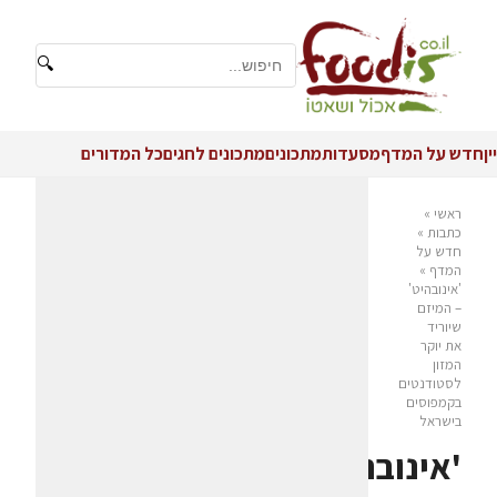
🔍
יין
חדש על המדף
מסעדות
מתכונים
מתכונים לחגים
כל המדורים
ראשי
»
כתבות
»
חדש על
המדף
»
'אינובהיט'
– המיזם
שיוריד
את יוקר
המזון
לסטודנטים
בקמפוסים
בישראל
'אינובהיט'