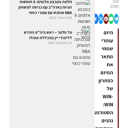
אכול
תלמה במבצע אלופים: 6 חופשות
ושאטו
זוגיות בארה"ב עם כניסה למשחק
NBA ומפגש עם עומרי כספי
30 בדצמבר 2015
היזם
טל פלטר – ראש ביה"ס החדש
ללימודי יין במכללת אוהלו
עומרי
13 בספטמבר 2010
שמחי
מתאר
את
המיזם
כפתרון
של
WIN-
WIN:
הסטודנטים
נהנים