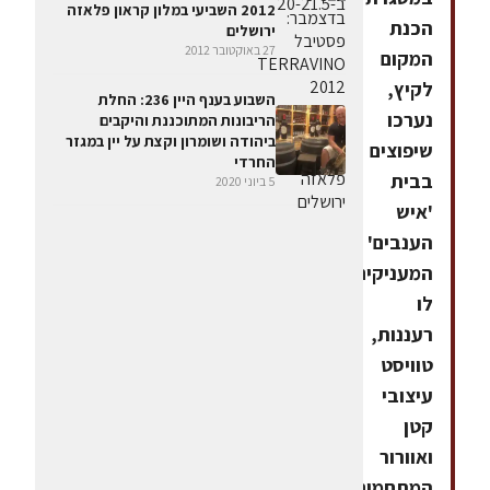
2012 השביעי במלון קראון פלאזה
הכנת
ירושלים
27 באוקטובר 2012
המקום
לקיץ,
השבוע בענף היין 236: החלת
נערכו
הריבונות המתוכננת והיקבים
ביהודה ושומרון וקצת על יין במגזר
שיפוצים
החרדי
בבית
5 ביוני 2020
'איש
הענבים'
המעניקים
לו
רעננות,
טוויסט
עיצובי
קטן
ואוורור
המתחמים