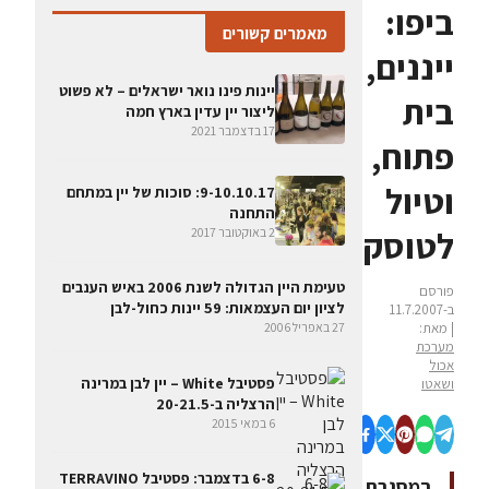
ביפו:
מאמרים קשורים
ייננים,
יינות פינו נואר ישראלים – לא פשוט
בית
ליצור יין עדין בארץ חמה
17 בדצמבר 2021
פתוח,
וטיול
9-10.10.17: סוכות של יין במתחם
התחנה
לטוסקנה
2 באוקטובר 2017
טעימת היין הגדולה לשנת 2006 באיש הענבים
פורסם
לציון יום העצמאות: 59 יינות כחול-לבן
ב-11.7.2007
| מאת:
27 באפריל 2006
מערכת
אכול
פסטיבל White – יין לבן במרינה
ושאטו
הרצליה ב-20-21.5
6 במאי 2015
6-8 בדצמבר: פסטיבל TERRAVINO
במסגרת