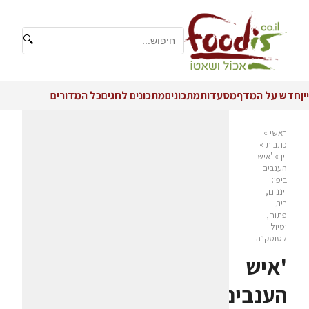
🔍
יין
חדש על המדף
מסעדות
מתכונים
מתכונים לחגים
כל המדורים
ראשי
»
כתבות
»
יין
»
'איש
הענבים'
ביפו:
ייננים,
בית
פתוח,
וטיול
לטוסקנה
'איש
הענבים'