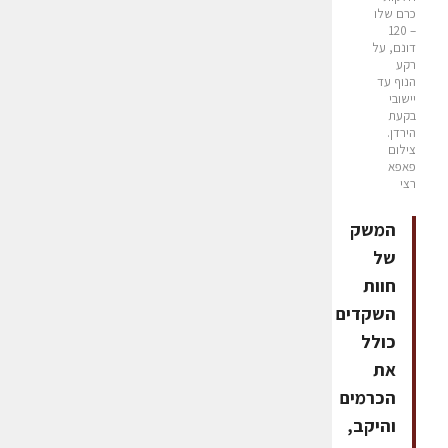
כרם שלו
– 120
דונם, על
רקע
הנוף עד
יישובי
בקעת
הירדן.
צילום
פאפא
רצי
המשק
של
חוות
השקדים
כולל
את
הכרמים
והיקב,