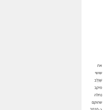
את
שושי
שְׁוַֹלְבּ
מיקב
נחלה
שהוקם
ב-2010