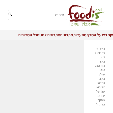
🔍
יין
חדש על המדף
מסעדות
מתכונים
מתכונים לחגים
כל המדורים
ראשי
»
כתבות
»
יין
»
ביקור
בית אצל
שושי
שְׁוַֹלְבּ
ביקב
נחלה:
"יין הוא
סוג של
יצירה,
מסקרן
ומותח"