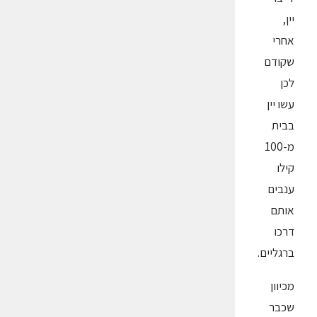
יין,
אחרי
שקודם
לכן
עשו יין
בבית
מ-100
קילו
ענבים
אותם
דרכו
ברגליים.
מכיוון
שכבר