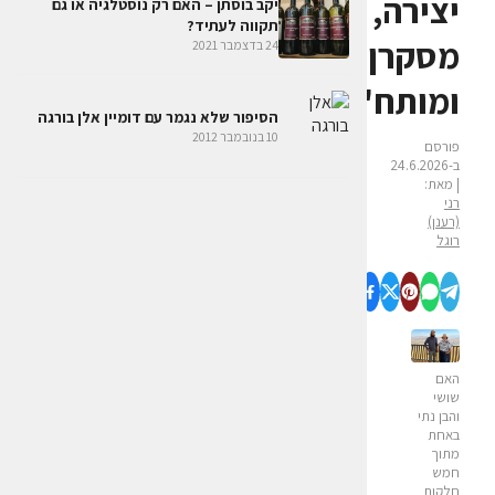
יצירה,
יקב בוסתן – האם רק נוסטלגיה או גם
תקווה לעתיד?
מסקרן
24 בדצמבר 2021
ומותח"
הסיפור שלא נגמר עם דומיין אלן בורגה
10 בנובמבר 2012
פורסם
ב-24.6.2026
| מאת:
רני
(רענן)
רוגל
האם
שושי
והבן נתי
באחת
מתוך
חמש
חלקות