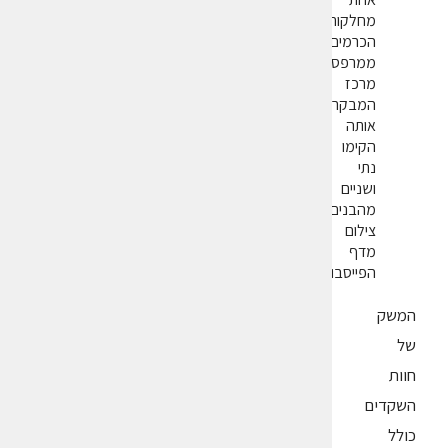
מחלקות
הכרמים
ממרפסת
מרכז
המבקרים
אותה
הקימו
נתי
ושניים
מהבנים.
צילום
מדף
הפייסבוק
המשק
של
חוות
השקדים
כולל