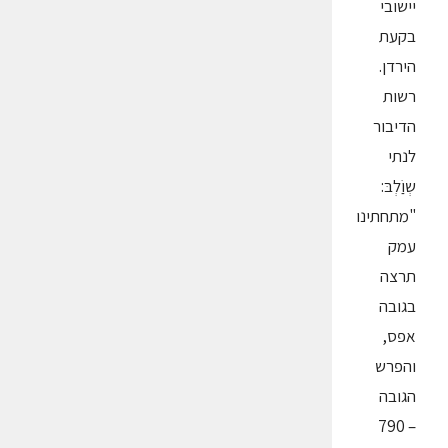
יישובי
בקעת
הירדן.
רשות
הדיבור
לנתי
שְוַֹלְבּ:
"מתחתינו
עמק
תרצה
בגובה
אפס,
והפרש
הגובה
– 790