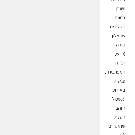
ושוכן
בחוות
השקדים
שבאלון
מורה
(יו"ש,
הגדה
המערבית),
פגשתי
באירוע
'אשכול
הזהב'
השנתי
שהתקיים
לא