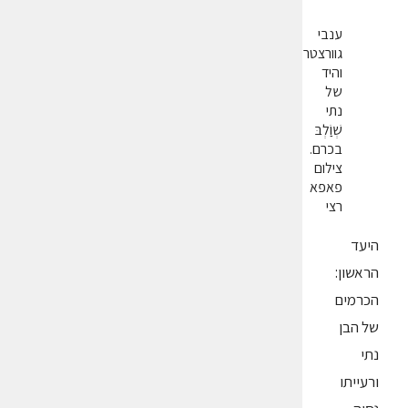
ענבי
גוורצטרמינר
והיד
של
נתי
שְׁוַֹלְבּ
בכרם.
צילום
פאפא
רצי
היעד
הראשון:
הכרמים
של הבן
נתי
ורעייתו