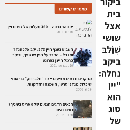
ביקור
מאמרים קשורים
בית
אצל
יקב הר ברכה – 360 מעלות של גפנים ויין
10 ביוני 2011
שושי
שְׁוַֹלְבּ
השבוע בענף היין 273: יקב אלכסנדר
ומגדל – הקרב על היין שנשפך, וביקב
ביקב
כרמל היינן בפרונט
19 בפברואר 2021
נחלה:
מחקרים חדשים מציעים ייצור "חלב ירוק" בריאותי
"יין
שיכלול נוגדני סרטן, השמנה והזדקנות
9 ביוני 2006
הוא
הנאים הדגים הנאים של מאריס בעיניך?
סוג
נאים נאים
30 ביוני 2019
של