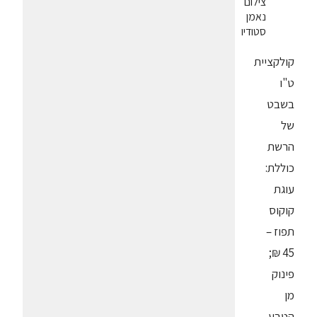
צילום
נאמן
סטודיו
קולקציית
ט"ו
בשבט
של
הרשת
כוללת:
עוגת
קוקוס
תפוז –
45 ₪;
פינוק
מן
הטבע