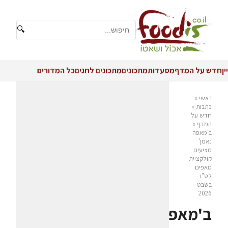
🔍
יין
חדש על המדף
מסעדות
מתכונים
מתכונים לחגים
כל המדורים
ראשי
»
כתבות
»
חדש על
המדף
»
ב'מאפה
נאמן'
מציעים
קולקציית
מאפים
לט"ו
בשבט
2026
ב'מאפה