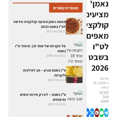
נאמן'
מאמרים קשורים
מציעים
מאפה נאמן מציעה קולקציה חדשה
קולקציית
לט"ו בשבט 2023
2 בפברואר 2023
מאפים
לט"ו
סל הקניות של שחר 18: מיוחד ט"ו
בשבט
בשבט
1 בפברואר 2009
2026
ט"ו בשבט מגיע – חג לאילנות
ולקניות
פורסם
24 בינואר 2010
ב-23.1.2026
| מאת:
מערכת
ט"ו בשבט – לא רק פירות יבשים
אכול
ופיצוחים
ושאטו
15 בינואר 2011