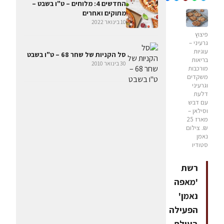
החדשים 4: מלוחים – ט"ו בשבט –
מתוקים ואחרים
10 בינואר 2022
פיצוץ
גרעיני –
עוגיות
סל הקניות של שחר 68 – ט"ו בשבט
בריאות
30 בינואר 2010
מורכבות
משקדים
וגרעיני
דלעת
עם דבש
וסילאן –
מארז 25
₪. צילום
נאמן
סטודיו
רשת
'מאפה
נאמן'
הפעילה
בעולם