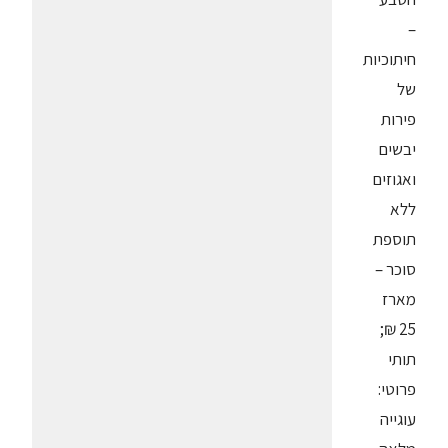
–
חיתוכיות
של
פירות
יבשים
ואגוזים
ללא
תוספת
סוכר –
מארז
25 ₪;
תותי
פרוטי:
עוגייה