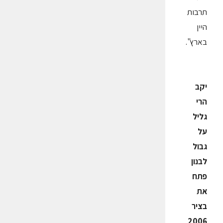
תרבות
היין
בארץ".
יקב
הרי
גליל
על
גבול
לבנון
פתח
את
בציר
2006