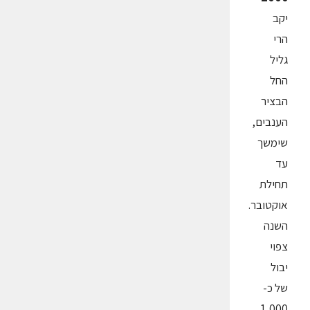
יקב
הרי
גליל
החל
הבציר
הענבים,
שימשך
עד
תחילת
אוקטובר.
השנה
צפוי
יבול
של כ-
1,000