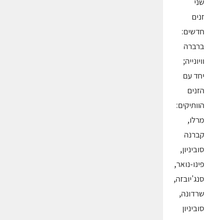
שני
זנים
חדשים:
ברברה
וויונייה;
יחד עם
הזנים
הוותיקים:
מרלו,
קברנה
סוביניון,
פינו-נואר,
סנג'יובזה,
שרדונה,
סוביניון