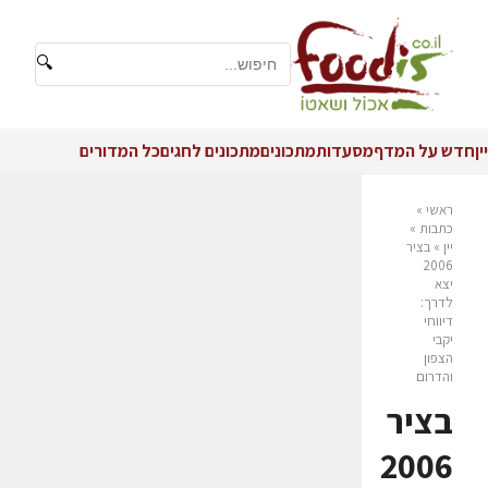
🔍
יין
חדש על המדף
מסעדות
מתכונים
מתכונים לחגים
כל המדורים
ראשי
»
כתבות
»
יין
»
בציר
2006
יצא
לדרך:
דיווחי
יקבי
הצפון
והדרום
בציר
2006