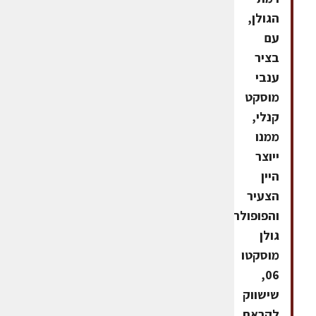
הגולן,
עם
בציר
ענבי
מוסקט
קנלי,
ממנו
ייוצר
היין
הצעיר
והפופולרי
גולן
מוסקטו
06,
שישווק
לקראת