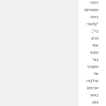
זילנדי
המפורסם
ביותר:
"קלאודי
ביי";
וכרם
אחד
נמצא
בצד
המערבי
של
מרלבורו.
הכרמים
באזור
צפון