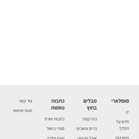
פופולארי
מבלים
כתבות
צור קשר
בחוץ
נוספות
תנאי שימוש
יין
בתי קפה
כתבות אורח
חדש על
המדף
ברים ופאבים
ספרי בישול
מסעדות
אוכל טבעוני
טעם עולמי