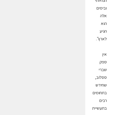
הנחיותי
ובימים
אלה
הוא
הגיע
לארץ".
אין
ספק
שברי
ססלוב,
שחידש
בתחומים
רבים
בתעשיית