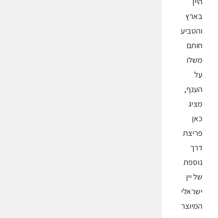
היין
בארץ
והטביע
חותם
משלו
על
הענף,
מציג
כאן
פריצת
דרך
נוספת
של יין
ישראלי
המיוצר