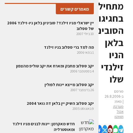
מתחיל
מאמרים קשורים
בחגיגות
יין ישראלי מניו זילנד? סוביניון בלאן ניו-זילנד 2006
הסוביניון
של ססלוב
10 ביולי 2007
בלאן
מה למד ברי ססלוב בניו זילנד
הניו
1 במאי 2006
זילנדי
יקב ססלוב מחבק ומארח את יקב טוליפ מהצפון
4 בספטמבר 2006
שלו
יקב ססלוב מייצא יינות לפולין
26 בדצמבר 2007
פורסם
ב-26.8.2006
| מאת:
יקב ססלוב השיק יין בלאן דה נואר 2004
מערכת
9 באוגוסט 2005
אכול
ושאטו
חדש מאקרמן: יינות לבנים מניו זילנד
ומאוסטרליה