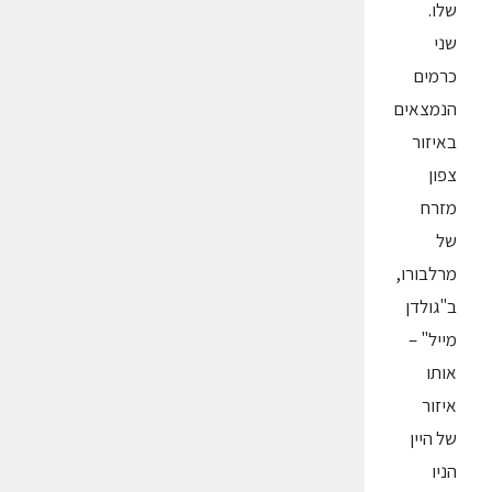
שלו.
שני
כרמים
הנמצאים
באיזור
צפון
מזרח
של
מרלבורו,
ב"גולדן
מייל" –
אותו
איזור
של היין
הניו