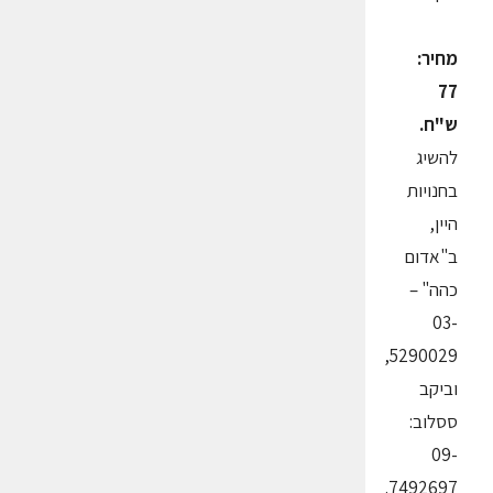
מחיר:
77
ש"ח.
להשיג
בחנויות
היין,
ב"אדום
כהה" –
03-
5290029,
וביקב
ססלוב:
09-
7492697.