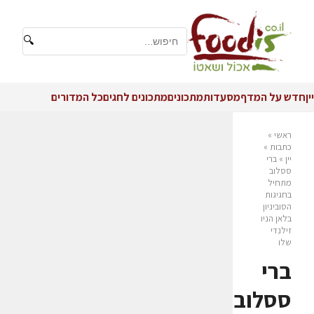
🔍
יין
חדש על המדף
מסעדות
מתכונים
מתכונים לחגים
כל המדורים
ראשי
»
כתבות
»
יין
»
ברי
ססלוב
מתחיל
בחגיגות
הסוביניון
בלאן הניו
זילנדי
שלו
ברי
ססלוב