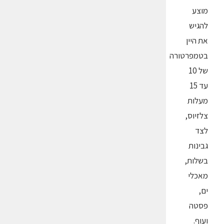
מוצע
להגיש
את היין
בטמפרטורה
של 10
עד 15
מעלות
צלזיוס,
לצד
גבינות
בשלות,
מאכלי
ים,
פסטה
ועוף.