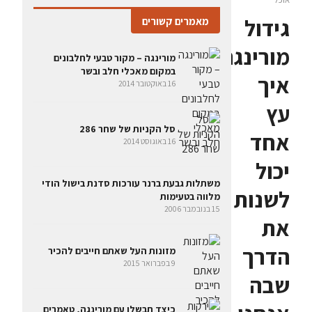
גידול
מאמרים קשורים
מורינגה:
מורינגה – מקור טבעי לחלבונים
במקום מאכלי חלב ובשר
איך
16 באוקטובר 2014
עץ
סל הקניות של שחר 286
אחד
16 באוגוסט 2014
יכול
משתלות גבעת ברנר עורכות סדנת בישול הודי
לשנות
מלווה בטעימות
15 בנובמבר 2006
את
הדרך
מזונות העל שאתם חייבים להכיר
9 בפברואר 2015
שבה
כיצד תבשלו עם מורינגה, טאמרים