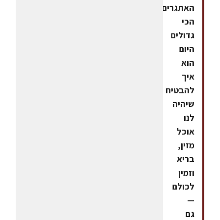
האתגרים
הכי
גדולים
היום
הוא
איך
להבטיח
שיהיה
לנו
אוכל
מזין,
בריא
וזמין
לכולם
—
גם