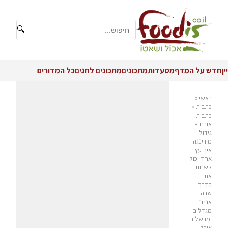
🔍
יין
חדש על המדף
מסעדות
מתכונים
מתכונים לחגים
כל המדורים
ראשי
»
כתבות
»
כתבות
אורח
»
גידול
מורינגה:
איך עץ
אחד יכול
לשנות
את
הדרך
שבה
אנחנו
מגדלים
ומבשלים
אוכל