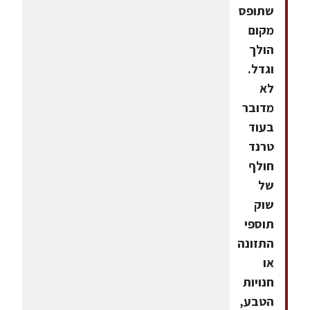
שתופס
מקום
הולך
וגדל.
לא
מדובר
בעוד
טרנד
חולף
של
שוק
תוספי
התזונה
או
חנויות
הטבע,