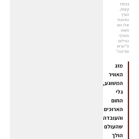
בצמח
קשוח,
הערך
התזונתי
שלו הוא
פשוט
מטורף.
הצילום
מ"יערות
מורינגה"
מזג
האוויר
המשוגע,
גלי
החום
הארוכים
והעובדה
שהעולם
הולך