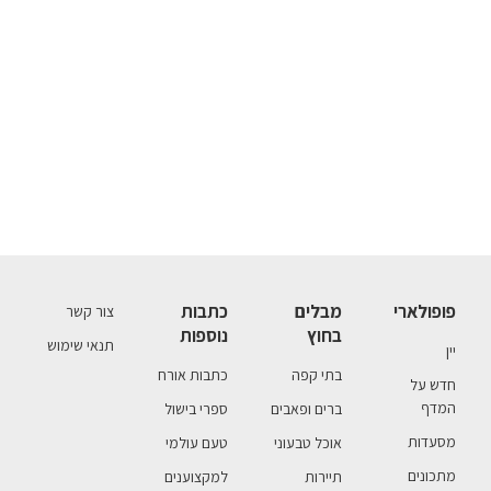
פופולארי
מבלים
כתבות
צור קשר
בחוץ
נוספות
תנאי שימוש
יין
בתי קפה
כתבות אורח
חדש על
המדף
ברים ופאבים
ספרי בישול
מסעדות
אוכל טבעוני
טעם עולמי
מתכונים
תיירות
למקצוענים