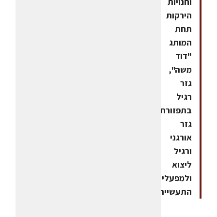
וחנויות
הירקות
תחת
המותג
"דוד
משה",
גזר
רגיל
בתפזורת,
גזר
אורגני
ורגיל
ליצוא
ולמפעלי
התעשייה