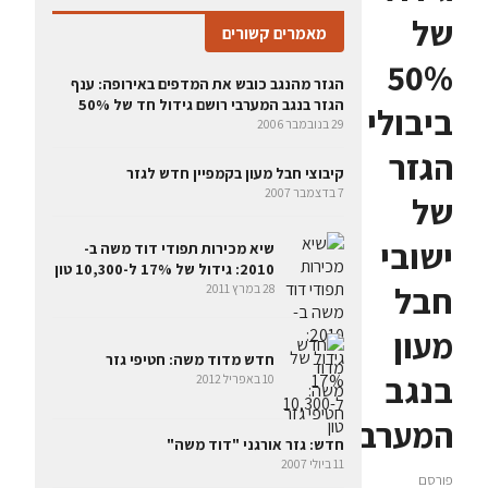
של
מאמרים קשורים
50%
הגזר מהנגב כובש את המדפים באירופה: ענף
הגזר בנגב המערבי רושם גידול חד של 50%
ביבולי
29 בנובמבר 2006
הגזר
קיבוצי חבל מעון בקמפיין חדש לגזר
7 בדצמבר 2007
של
ישובי
שיא מכירות תפודי דוד משה ב-
2010: גידול של 17% ל-10,300 טון
חבל
28 במרץ 2011
מעון
חדש מדוד משה: חטיפי גזר
בנגב
10 באפריל 2012
המערבי
חדש: גזר אורגני "דוד משה"
11 ביולי 2007
פורסם