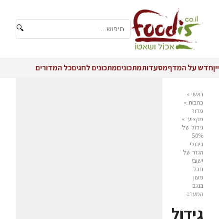
🔍
יין
חדש על המדף
מסעדות
מתכונים
מתכונים לחגים
כל המדורים
ראשי
»
כתבות
»
מדור
מקצועי
»
גידול של
50%
ביבולי
הגזר של
ישובי
חבל
מעון
בנגב
המערבי
גידול