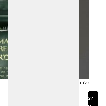
צילום גאיה פלג
רוצה
לדעת