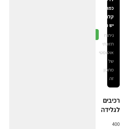
כמה
קלוריות
יש פה?
ניתוח
גלה ב-CalGal
תזונתי
אוטומטי
של
מתכון
זה
רכיבים
לגלידה
400