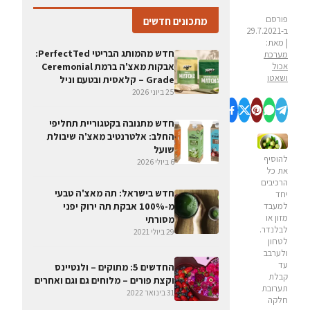
פורסם
מתכונים חדשים
ב-29.7.2021
| מאת:
חדש מהמותג הבריטי PerfectTed:
מערכת
אכול
אבקות מאצ'ה ברמת Ceremonial
ושאטו
Grade – קלאסית ובטעם וניל
25 ביוני 2026
חדש מתנובה בקטגוריית תחליפי
החלב: אלטרנטיב מאצ'ה שיבולת
שועל
להוסיף
6 ביולי 2026
את כל
הרכיבים
חדש בישראל: תה מאצ'ה טבעי
יחד
למעבד
מ-100% אבקת תה ירוק יפני
מזון או
מסורתי
לבלנדר.
29 ביולי 2021
לטחון
ולערבב
עד
החדשים 5: מתוקים – ולנטיינס
קבלת
וקצת פורים – מלוחים גם וגם ואחרים
תערובת
31 בינואר 2022
חלקה