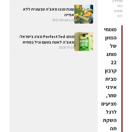
ואחידה
כמו
עוגת מנגו מאצ'ה טבעונית ללא
שמנת
אפייה
רכה
21 באוגוסט 2021
מומחי
מותג PerfectTed מציג בישראל:
המזון
מאצ’ה לאטה בטעם וניל בפחית
של
8 ביולי 2026
מותג
22
קרבון
מבית
אירני
סחר,
מציעים
לרגל
השקת
תה