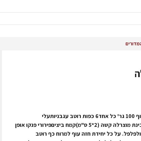
מדורים
ה
ל- 3 מנות/סועדים חומרים: 6 יח' חזה עוף 100 גר' כל אחד6 כפות רוטב עגבניותעלי
בזיליקוםמלחפלפל גרוס6 יח' מלבני גבינת מוצרלה קשה (2*5 ס"מ)קמח ביציםפירורי פנקו אופן
פלפל. על כל יחידת חזה עוף למרוח כף רוטב