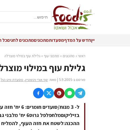
יין
חדש על המדף
מסעדות
מתכונים
מתכונים לחגים
כל ה
ראשי
»
מתכונים
»
מתכוני עוף
»
גלילת עוף במילוי מוצרלה
גלילת עוף במילוי מוצרל
פורסם ב-5.9.2005 | מאת:
שף אורי וינשטיין, מסעדת וויט הול
ההכנה:לשטח את חזה העוף, להמליח ול