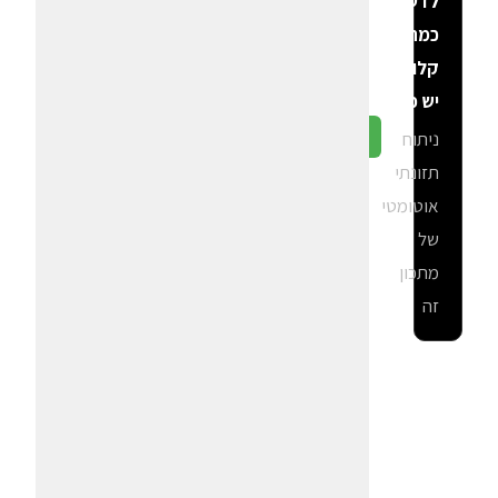
לדעת
כמה
קלוריות
יש פה?
ניתוח
גלה ב-CalGal
תזונתי
אוטומטי
של
מתכון
זה