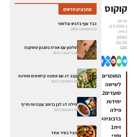
קוקוס
מתכונים חדשים
פורסם
כבד עוף בדבש ובלסמי
ב-13.9.2006
13 בספטמבר 2006
| מאת:
השפים
של טיב
טעם
סלמון עם אורזו בסגנון טוסקנה
31 בדצמבר 2025
החומרים
קבב דג עם אפונה קישואים וטחינה
19 בספטמבר 2022
לשישה
סועדים12
יחידות
פילה דג לבן ברוטב עגבניות חריף
פילה
31 באוגוסט 2023
ברבוניהשמן
זית1
הכל בסיר אחד
וחצי