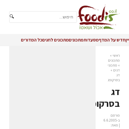
🔍
יין
חדש על המדף
מסעדות
מתכונים
מתכונים לחגים
כל המדורים
ראשי
»
מתכונים
»
מתכוני
דגים
»
דג
בסרקופג
דג
בסרקופג
פורסם
ב-6.6.2005
| מאת: