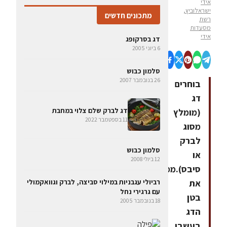
אידי
ישראלוביץ,
מתכונים חדשים
רשת
מסעדות
אידי
דג בסרקופג
6 ביוני 2005
סלמון כבוש
26 בנובמבר 2007
בוחרים
דג
דג לברק שלם צלוי במחבת
(מומלץ
11 בספטמבר 2022
מסוג
לברק
סלמון כבוש
או
12 ביולי 2008
סיבס).ממלאים
את
רביולי עגבניות במילוי סביצה, לברק וגוואקמולי
עם גרגירי נחל
בטן
18 בנובמבר 2005
הדג
בעשבי