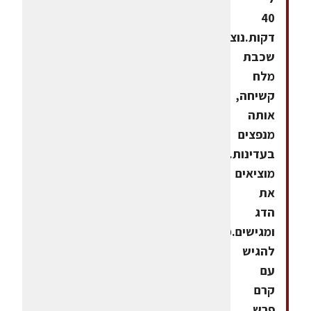
40
דקות.נוצרת
שכבת
מלח
קשיחה,
אותה
מנפצים
בעדינות.
מוציאים
את
הדג
ומגישים.מומלץ
להגיש
עם
קרם
פרש.