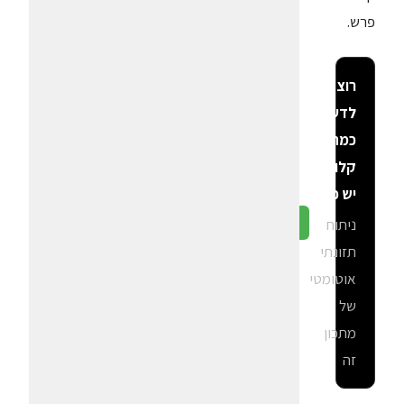
פרש.
רוצה
לדעת
כמה
קלוריות
יש פה?
ניתוח
גלה ב-CalGal
תזונתי
אוטומטי
של
מתכון
זה