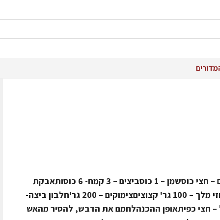
מדורים
החומריםדבש משק לין – 1 כוססוכר חום – חצי כוסשמן – 1 כוסביצים – 3 קמח- 6 כוסותאבקת
אפיה- 1 שקיתסודה לשתיה- 1 כפיתאגוזי מלך – 100 גר' קצוציםצימוקים – 200 גר'חלבון ביצה-
יתציפורן- 1 כפיתזנגביל – חצי כפיתאופן ההכנהלחמם את הדבש, להסיר מהאש