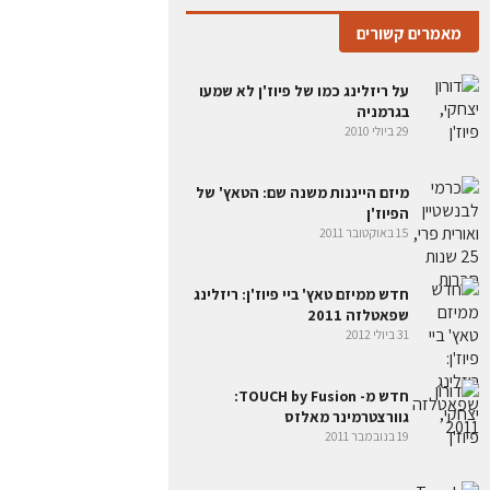
מאמרים קשורים
‏על ריזלינג כמו של פיוז'ן לא שמעו
בגרמניה
29 ביולי 2010
מיזם הייננות משנה שם: הטאץ' של
הפיוז'ן
15 באוקטובר 2011
חדש ממיזם טאץ' ביי פיוז'ן: ריזלינג
שפאטלזה 2011
31 ביולי 2012
חדש מ- TOUCH by Fusion:
גוורצטרמינר מאלזס
19 בנובמבר 2011