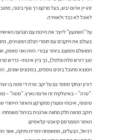
זהו יין אדום יבש, בעל מרקם רך וגוף בינוני, מ
לאוכל לא כבד ולאווירה.
על "השיגעון" לייצר את היינות עם הנגיעה האישי
בעולם את היקבים עם חומרי הגלם המצוינים, מזני
המושלם והמענג ביותר עבורי. היות ואני מאמין, ש
טוב דורש מלח ופלפל), כך ביין איכותי- נדרש מר
המוצא מתובל בזנים נוספים, במינונים שונים, וז
דורון יצחקי מספר גם על יקב: טרה די סטה בו יוצר ה
"טרה" – באיטלקית זה אדמה וארץ. "סטה" – משי. 
טיפוסי, איכותי ומעודן מהקרקע והאזור הייחודי ש
היקב מהווה חלק מחווה אורגנית בניהול משפחתי. 
האזור המפורסם קיאנטי קלאסיקו.