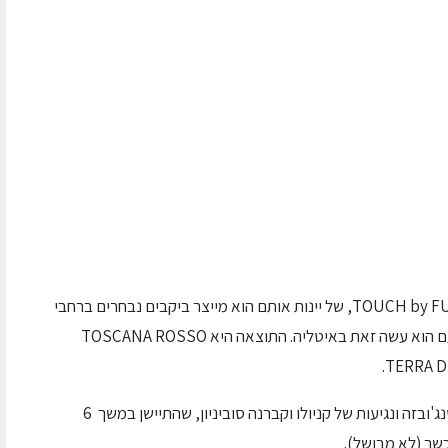
מייצר ביקבים נבחרים ברחבי
העולם – אוסטרליה, ספרד, גרמניה, צרפת, והפעם הוא עשה זאת באיטליה. התוצאה היא TOSCANA ROSSO
TOSCANA ROSSO 2009 הנו בלנד המורכב מסנג'ובזה ונגיעות של קניולו וקברנה סוביניון, שהתיישן במשך 6