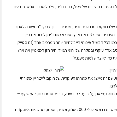
תובל בטעמים מושכים של פטל, דובדבנים, פלפל שחור ואניס. מתאים
ת שלו דווקא בטרוארים זרים, מסביר דורון יצחקי: "התשוקה לאתר
 הענבים המייצגים את ארץ המוצא מהם ניתן ליצור את היין
כמו בכל תבשיל איכותי חייב להיות יותר ממרכיב אחד (גם סטייק
כיב אחד עיקרי ובמקרה שלי הוא תמיד יהיה הזן המאפיין את ארץ
את כדי לייצר שלמות מענגת".
יין:
שם זה מייצג את מטרתו העיקרית של היקב: לייצר יין מסורתי
להם.
החווה נמצאת על גבעה ליד סיינה, בכפר טוסקני ונוף המשקיף אל
דניאל, הבעלים, ממשפחה יהודית ותיקה, אשר התיישבה ברומא לפני 2000 שנה, ומריה, אשתו, ממשפחה טוסקנית