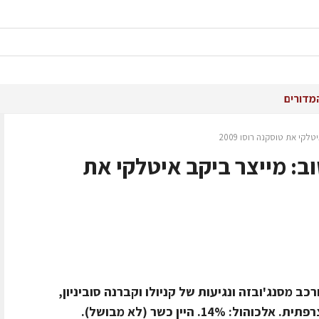
מדורים
לקי את טוסקנה רוסו 2009
וב: מייצר ביקב איטלקי את
T הנו בלנד המורכב מסנג'ובזה ונגיעות של קניולו וקברנה סוביניון,