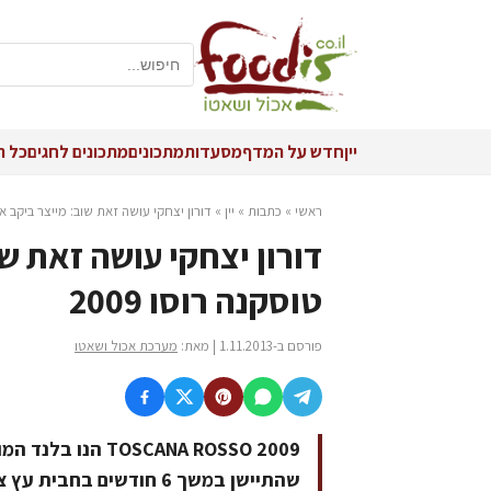
יין
חדש על המדף
מסעדות
מתכונים
מתכונים לחגים
כל ה
ראשי
»
כתבות
»
יין
»
דורון יצחקי עושה זאת שוב: מייצר ביקב איט
דורון יצחקי עושה זאת ש
טוסקנה רוסו 2009
פורסם ב-1.11.2013 | מאת:
מערכת אכול ושאטו
OSCANA ROSSO 2009
שהתיישן במשך 6 חודשים בחבית עץ צרפתית. אלכוהול: 14%. היין כשר (לא מבושל).