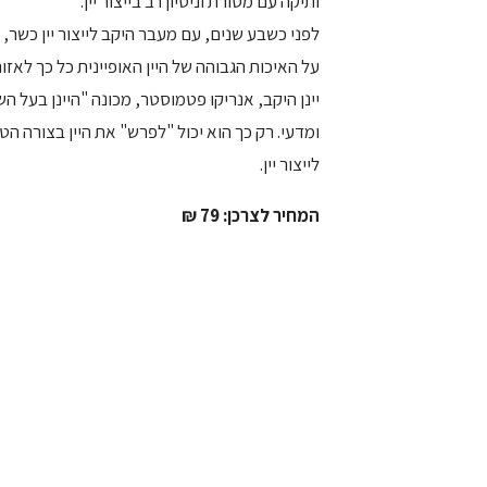
ותיקה עם מסורת וניסיון רב בייצור יין.
לפני כשבע שנים, עם מעבר היקב לייצור יין כשר
על האיכות הגבוהה של היין האופיינית כל כך לאזור
יינן היקב, אנריקו פטמוסטר, מכונה "היינן בעל הש
ומדעי. רק כך הוא יכול "לפרש" את היין בצורה הט
לייצור יין.
המחיר לצרכן: 79 ₪