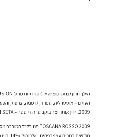
היינן דורון יצחקי מוציא יין נוסף תחת מותג TOUCH by FUSION, של יינות אותם הוא
2009, היין אותו ייצר ביקב טרה די סטה – TERRA DI SETA.
חודשים בחבית עץ צרפתית. אלכוהול: 14%. היין כשר (לא מבושל).