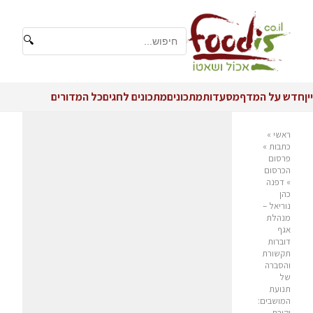
🔍
יין
חדש על המדף
מסעדות
מתכונים
מתכונים לחגים
כל המדורים
ראשי
»
כתבות
»
פרסום
הכרסום
»
דפנה
כהן
נוריאל –
מנהלת
אגף
דוברות
תקשורת
והסברה
של
תנועת
המושבים:
יקירת