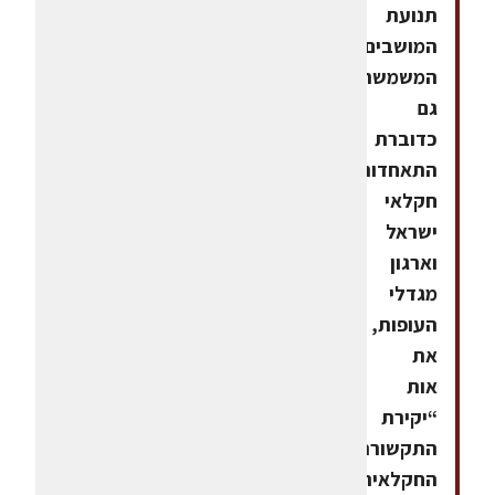
תנועת
המושבים,
המשמשת
גם
כדוברת
התאחדות
חקלאי
ישראל
וארגון
מגדלי
העופות,
את
אות
“יקירת
התקשורת
החקלאית"