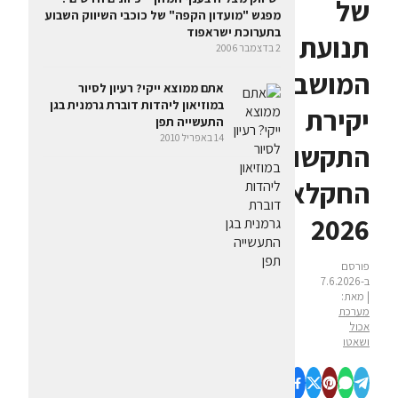
של
מפגש "מועדון הקפה" של כוכבי השיווק השבוע
בתערוכת ישראפוד
תנועת
2 בדצמבר 2006
המושבים:
אתם ממוצא ייקי? רעיון לסיור
במוזיאון ליהדות דוברת גרמנית בגן
יקירת
התעשייה תפן
14 באפריל 2010
התקשורת
החקלאית
2026
פורסם
ב-7.6.2026
| מאת:
מערכת
אכול
ושאטו