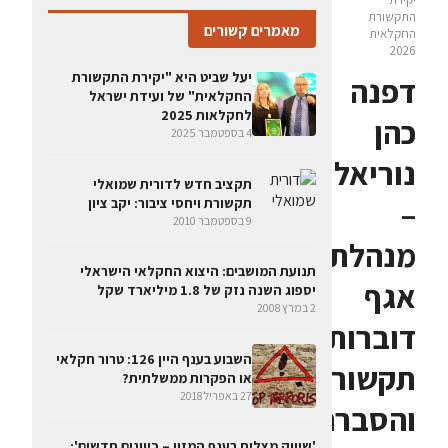
התקשורת
מאמרים קשורים
החקלאית
2026
יעל שביט היא "יקירת התקשורת
דפנה
החקלאית" של ועידת ישראל
לחקלאות 2025
כהן
4 בספטמבר 2025
נוריאל
תקציב חדש לדורית שמואלי
–
תקשורת ויחסי ציבור: יקב ציון
9 בספטמבר 2010
מנהלת
תנועת המושבים: היצוא החקלאי הישראלי
אגף
יספוג השנה נזק של 1.8 מיליארד שקל
2 במרץ 2008
דוברות
השבוע בענף היין 126: טרור חקלאי
תקשורת
או הפקרות ממשלתית?
27 באפריל 2018
והסברה
'שיווק מצליח בענף המזון – כיוונים חדשים':