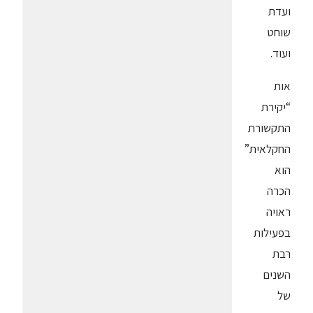
ועדת
שוחט
ועוד.
אות
“יקירת
התקשורת
החקלאית”
הוא
הכרה
ראויה
בפעילות
רבת
השנים
של