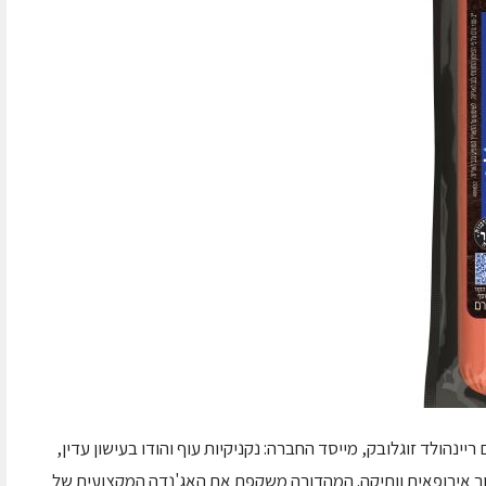
נהולד זוגלובק, מייסד החברה: נקניקיות עוף והודו בעישון עדין,
ר אירופאית וותיקה. המהדורה משקפת את האג'נדה המקצועית של