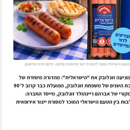
ן הטעם הישראלי המוכר למסורת ייצור אירופאית וותיקה. צילום מדף הפייסבוק
 ה־78 של המדינה, מציעה זוגלובק את "הישראלית": מהדורה מיוחדת של
נקניקיות פרימיום בהשראת המורשת רבת השנים של משפחת זוגלובק, הפועלת כבר קרוב ל־90
ורי של אברהם ריינהולד זוגלובק, מייסד החברה:
לבות בין הטעם הישראלי המוכר למסורת ייצור אירופאית