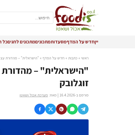
יין
חדש על המדף
מסעדות
מתכונים
מתכונים לחגים
כל ה
ראשי
»
כתבות
»
חדש על המדף
»
"הישראלית" – מהדורת עצמאות 78 של נקניקיות
זוגלובק
פורסם ב-16.4.2026 | מאת:
מערכת אכול ושאטו