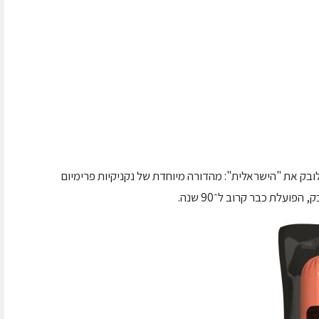
דינה, מציעה זוגלובק את "הישראלית": מהדורה מיוחדת של נקניקיות פרימיום
עלת כבר קרוב ל־90 שנה.