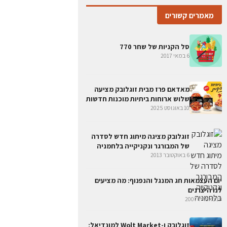
מאמרים קשורים
סל הקניות של שחר 770
6 במאי 2017
מאדאם פרז מבית זוגלובק מציעה
שלוש ארוחות ביתיות מוכנות חדשות
10 באוגוסט 2025
זוגלובק מציגה מיתוג חדש לסדרה
של המבורגר ונקניקייה בלחמניה
6 באוקטובר 2013
יום העצמאות חג המנגל והנפנוף: מה מציעים
לנו היצרנים
19 באפריל 2007
זוגלובק ו-Wolt Market למונדיאל: