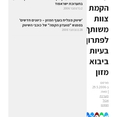
בתערוכת ישראפוד
הקמת
2 בדצמבר 2006
צוות
'שיווק מצליח בענף המזון – כיוונים חדשים'
במפגש "מועדון הקפה" של כוכבי השיווק
משותף
28 בנובמבר 2006
לפתרון
בעיות
ביבוא
מזון
פורסם
ב-29.5.2006
| מאת:
מערכת
אכול
ושאטו