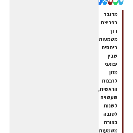
מדובר
בפריצת
דרך
משמעותית
ביחסים
שבין
יבואני
מזון
לרבנות
הראשית,
שעשויה
לשנות
לטובה
בצורה
משמעותית