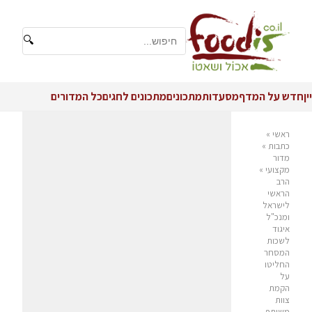
🔍
יין
חדש על המדף
מסעדות
מתכונים
מתכונים לחגים
כל המדורים
ראשי
»
כתבות
»
מדור
מקצועי
»
הרב
הראשי
לישראל
ומנכ"ל
איגוד
לשכות
המסחר
החליטו
על
הקמת
צוות
משותף