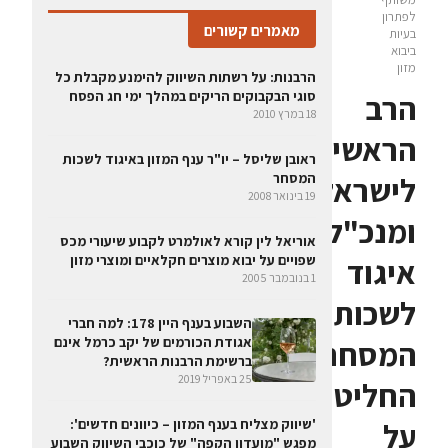
לפתרון
מאמרים קשורים
בעיות
ביבוא
מזון
הרבנות: על רשתות השיווק להימנע מקבלת כל
הרב
סוגי הבקבוקים הריקים במהלך ימי חג הפסח
18 במרץ 2010
הראשי
ראובן שליסל – יו"ר ענף המזון באיגוד לשכות
לישראל
המסחר
19 בינואר 2008
ומנכ"ל
אוריאל לין קורא לאולמרט לקבוע שיעורי מכס
איגוד
שפויים על יבוא מוצרים חקלאיים ומוצרי מזון
1 בנובמבר 2005
לשכות
השבוע בענף היין 178: למה חברי
המסחר
אגודת הכורמים של יקב כרמל אינם
ברשימת הרבנות הראשית?
25 באפריל 2019
החליטו
על
'שיווק מצליח בענף המזון – כיוונים חדשים':
מפגש "מועדון הקפה" של כוכבי השיווק השבוע