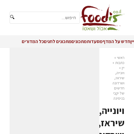
🔍
יין
חדש על המדף
מסעדות
מתכונים
מתכונים לחגים
כל המדורים
ראשי
»
כתבות
»
יין
»
ויונייה,
שיראז,
ושרדונה
חדשים
של יקבי
בנימינה
ויונייה,
שיראז,