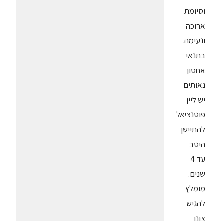
וסיומת
ארוכה
ונעימה.
בתנאי
אחסון
נאותים
יש ליין
פוטנציאל
להתיישן
היטב
עד 4
שנים.
מומלץ
להגיש
צונן