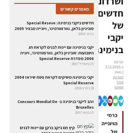
ושרדונה
מאמרים קשורים
חדשים
של
חדשים ביקבי בנימינה: Special Reseve
סוביניון בלאן, גוורצטרמינר, ויונייה מבציר 2005
יקבי
1 ביוני 2006
בנימינה
יקבי בנימינה עם יינות לבנים לקראת חג
השבועות: סוביניון בלאן, גוורצטרמינר, ויוניה
2006 מסדרת Special Reserve
פורסם
25 באפריל 2007
ב-3.11.2005
| מאת:
מערכת
יקבי בנימינה משיקים לקראת פסח שיראז 2004
אכול
Special Reserve
ושאטו
28 במרץ 2006
זהב ליקבי בנימינה ב- Concours Mondial De
Bruxelles
15 במאי 2007
כרמי
הויונייה
קיץ חם ביקב ברקן עם יינות לבנים
של