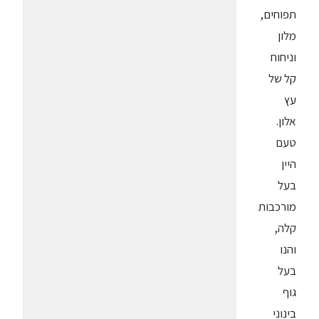
תפוחים,
מלון
וניחוח
קל של
עץ
אלון.
טעם
היין
בעל
מורכבות
קלה,
והנו
בעל
גוף
בינוני