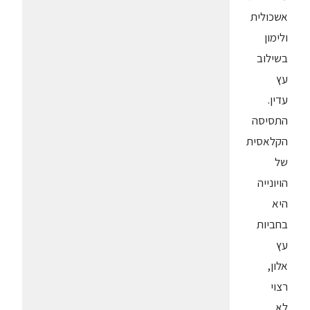
אשכולית
ולימון
בשילוב
עץ
עדין.
התסיסה
הקלאסית
של
הויונייה
היא
בחביות
עץ
אלון,
רצוי
לא