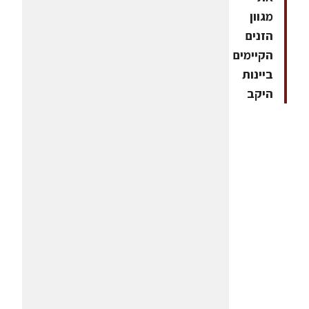
מגוון
הזנים
הקיימים
ביינות
היקב