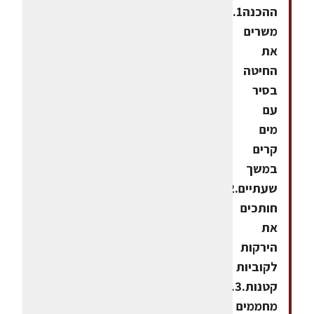
ההכנה1.
משרים
את
החיטה
בסיר
עם
מים
קרים
במשך
שעתיים.2.
חותכים
את
הירקות
לקוביות
קטנות.3.
מחממים