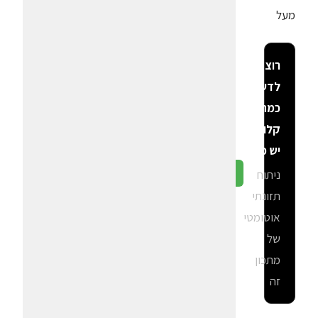
מעל
רוצה
לדעת
כמה
קלוריות
יש פה?
ניתוח
גלה ב-CalGal
תזונתי
אוטומטי
של
מתכון
זה