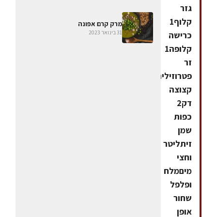
גזר
קלוף1
מרק קרם אפונה
31 בינואר 2023
כרישה
קלופה1
זר
פטרוזיליה
קצוצה
דק2
כפות
שמן
זיתליטר
וחצי
מיםמלח
ופלפל
שחור
אופן