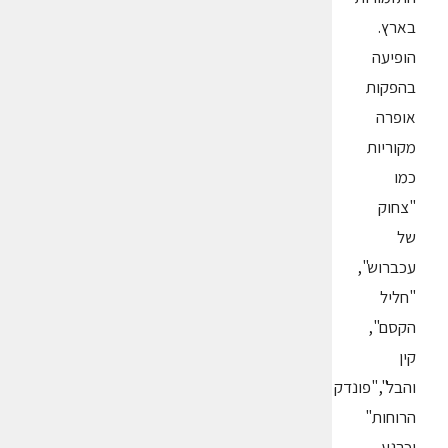
בארץ.
הופיעה
בהפקות
אופרה
מקוריות
כמו
"צחוק
של
עכברוש",
"חליל
הקסם",
קין
והבל","פונדק
הרוחות"
וכרגע