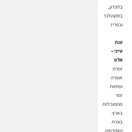
בלונדון,
בסקוטלנד
ובפריז.
ענת
עייני –
אלט
זמרת
אופרה
ומחזות
זמר
מהמובילות
בארץ.
בוגרת
האקדמיה