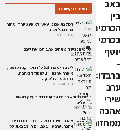
באב
מאמרים קשורים
בין
המלצת אכול ושאטו למופע מיוחד: ניחוח
הכרמים
פריז בתל אביב
20 ביולי 2011
בכרמי
יוסף
אלופי הכבישה פותחים את ביתם ואת ליבם
2 באוגוסט 2006
–
לילה חי מאוד 2.8 ט"ו באב: יקב רקנאטי,
ברבדו:
אופרה אהבה ויין, שוקולד ואהבה,
בר-מסעדה ג'סיקה
ערב
1 באוגוסט 2012
שירי
ביכורי רחוב – חגיגת שבועות ברחוב עמק רפאים
בירושלים
אהבה
18 במאי 2007
ממחזות
אהבה בעיר הגדולה – אתרים מדברים
אהבה: ערב ט"ו באב, יום ה' 18 באוגוסט