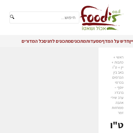
🔍
יין
חדש על המדף
מסעדות
מתכונים
מתכונים לחגים
כל המדורים
ראשי
»
כתבות
»
יין
»
ט"ו
באב בין
הכרמים
בכרמי
יוסף –
ברבדו:
ערב שירי
אהבה
ממחזות
זמר
ט"ו