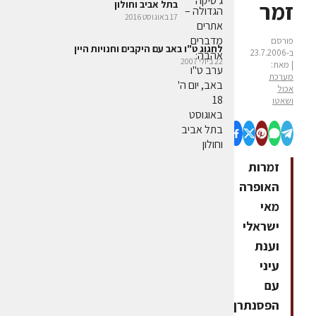
זמר
בתל אביב וחולון
17 באוגוסט 2016
פורסם
לחגוג ט"ו באב עם היקבים וחנויות היין
ב-23.7.2006
22 ביולי 2007
| מאת:
מערכת
אכול
ושאטו
זמרות
האופרה
מאי
ישראלי
וענת
עיני
עם
הפסנתרן