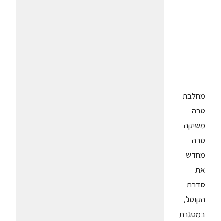
מחלבת
טרה
משיקה
טרה
מחדש
את
סדרת
הקוטג',
במסגרת