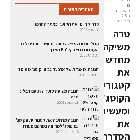
בו
מאמרים קשורים
מושקעים
כ-2.5
מיליון ₪
טרה קד"מו את הקוטג' באתר החרמון
טרה
7 במרץ 2006
משיקה
מחלבת טרה מציגה קוטג' מועשר בסיבים לצד
העשרות בחיידקי BIO וסידן
מחדש
30 ביוני 2007
את
תנובה: מאגדת של ארבעה גביעי קוטג' TO GO
5 בינואר 2007
קטגוריית
תנובה מציעה קוטג' 3% עם תבליני
הקוטג'
גינה
8 באוגוסט 2013
ומעשירה
את
תנובה מרחיבה את קטגוריית הקוטג'
עם קוטג' למריחה במרקם מעודן
6 בפברואר 2013
הסדרה