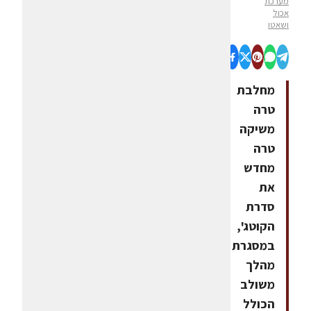
מערכת
אכול
ושאטו
מחלבת
טרה
משיקה
טרה
מחדש
את
סדרת
הקוטג',
במסגרת
מהלך
משולב
הכולל