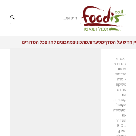
🔍
יין
חדש על המדף
מסעדות
מתכונים
מתכונים לחגים
כל המדורים
ראשי
»
כתבות
»
פרסום
הכרסום
»
טרה
משיקה
מחדש
את
קטגוריית
הקוטג'
ומעשירה
את
הסדרה
ב-BIO
וסידן,
במהלך