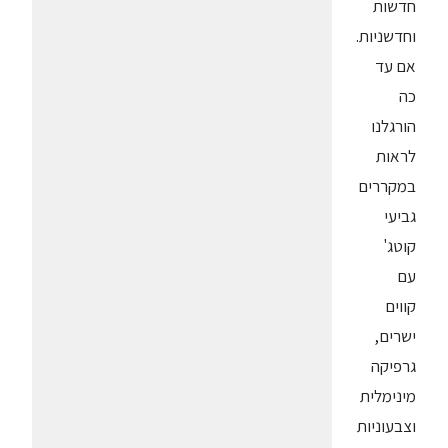
חדשות
וחדשניות.
אם עד
כה
הורגלנו
לראות
במקררים
גביעי
קוטג'
עם
קווים
ישרים,
גרפיקה
מינימלית
וצבעוניות