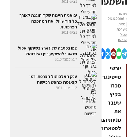
השמפניה
1 ביולי 2011
פורסם
יבואנית היינות שקד חוגגת לאורך
ב-26.6.2006
כל חודש יולי את המהפכה
| מאת:
הצרפתית
מערכת
1 ביולי 2011
אכול
ושאטו
צפו בכתבה של Ynet בשיתוף אכול
ושאטו: להשקיע ביין ואלכוהול
7 בנובמבר 2010
יורשי
טייטינגר
ענק האלכוהול הצרפתי רמי
קואנטרו מחפש רכישות
מכרו
2 בדצמבר 2011
בקיץ
שעבר
את
מניותיהם
לסטארווד
בגלל