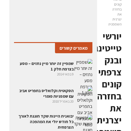
קונים
בחזרה
את
יצרנית
השמפניה
יורשי
טייטינגר
מאמרים קשורים
ובנק
שמפיין זה יותר מיין נתזים – מסע
צרפתי
בצרפת חלק 1
9 במאי 2014
קונים
הסקוטית וקלואליס בתפריט אביב
בחזרה
עם שמפניות פומרי
20 באפריל 2010
את
יבואנית היינות שקד חוגגת לאורך
יצרנית
כל חודש יולי את המהפכה
הצרפתית