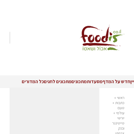
יין
חדש על המדף
מסעדות
מתכונים
מתכונים לחגים
כל המדורים
ראשי
»
כתבות
»
טעם
עולמי
»
יורשי
טייטינגר
ובנק
צרפתי