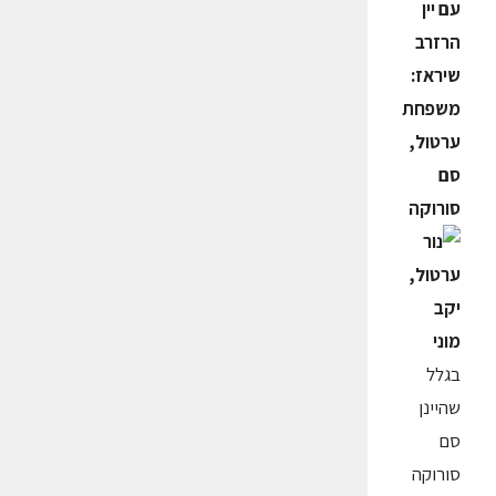
עם יין
הרזרב
שיראז:
משפחת
ערטול,
סם
סורוקה
בגלל
שהיינן
סם
סורוקה