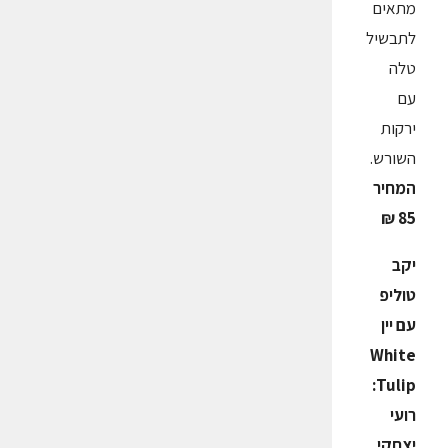
מתאים
לתבשיל
טלה
עם
ירקות
השורש.
המחיר
85 ₪
יקב
טוליפ
עם יין
White
Tulip:
רועי
יצחקי