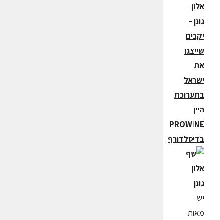
אלון
גונן –
יקבים
שייצגו
את
ישראל
בתערוכת
היין
PROWINE
בדיסלדורף
יש
מאות