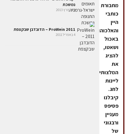
נמשכת
מחבורת
23 במרץ 2013
כותבי
היין
ProWein 2011 – הדובדבן שבקצפת
והאלכוהול
4 באפריל 2011
באכול
ושאטו,
להציג
את
המלצותיהם
ליינות
לחג.
קיבלנו
פסיפס
מעניין
ורבגוני
של