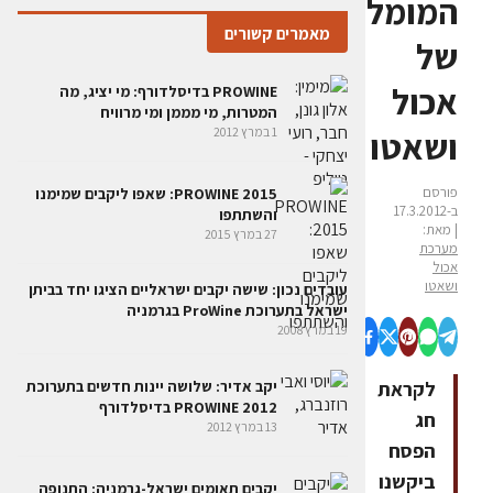
המומלצים
מאמרים קשורים
של
אכול
PROWINE בדיסלדורף: מי יציג, מה
המטרות, מי מממן ומי מרוויח
1 במרץ 2012
ושאטו
פורסם
PROWINE 2015: שאפו ליקבים שמימנו
ב-17.3.2012
והשתתפו
| מאת:
27 במרץ 2015
מערכת
אכול
ושאטו
עובדים נכון: שישה יקבים ישראליים הציגו יחד בביתן
ישראל בתערוכת ProWine בגרמניה
19 במרץ 2008
יקב אדיר: שלושה יינות חדשים בתערוכת
לקראת
PROWINE 2012 בדיסלדורף
חג
13 במרץ 2012
הפסח
ביקשנו
יקבים תאומים ישראל-גרמניה: התנופה