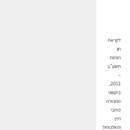
לקראת
חג
הפסח
תשע"ב
–
2012,
ביקשנו
מחבורת
כותבי
היין
והאלכוהול