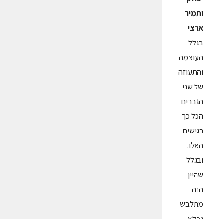
ותמיר
ארצי
בגלל
העוצמה
והתעוזה
של שני
הגברים
הכל כך
רגישים
האלו.
ובגלל
שהיין
הזה
מתלבש
נפלא