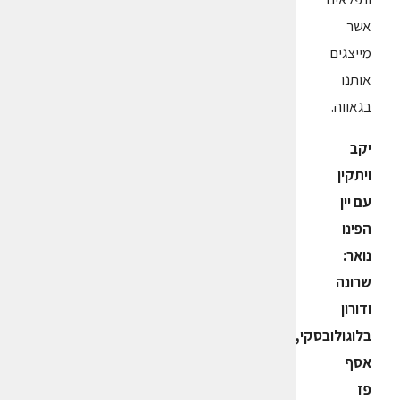
אשר
מייצגים
אותנו
בגאווה.
יקב
ויתקין
עם יין
הפינו
נואר:
שרונה
ודורון
בלוגולובסקי,
אסף
פז