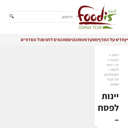
🔍
יין
חדש על המדף
מסעדות
מתכונים
מתכונים לחגים
כל המדורים
ראשי
»
כתבות
»
יין
»
יינות
לפסח –
המומלצים
של אכול
ושאטו
יינות
לפסח
–